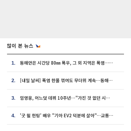
많이 본 뉴스
동해안은 시간당 80㎜ 폭우, 그 외 지역은 폭염…‘극과 극 날씨’
1.
[내일 날씨] 폭염 한풀 꺾여도 무더위 계속⋯동해안 이틀 연속 비
2.
임영웅, 어느덧 데뷔 10주년⋯"가진 것 없던 시절, 내 앞엔 20명의 팬뿐"
3.
'굿 윌 헌팅' 배우 "기아 EV2 덕분에 살아"…교통사고 후 안전성 극찬
4.