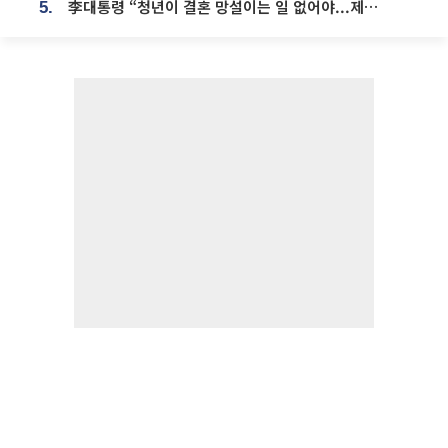
李대통령 “청년이 결혼 망설이는 일 없어야...제도상 불이익 조사”
5.