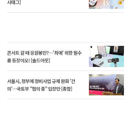
시태그]
콘서트 갈 때 응원봉만?⋯'최애' 위한 필수
품 등장이오! [솔드아웃]
서울시, 정부에 정비사업 규제 완화 '건
의'⋯국토부 "협의 중" 입장만 [종합]