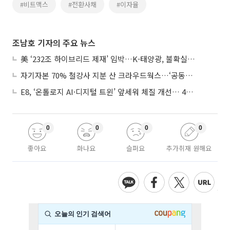
#비트맥스
#전환사채
#이자율
조남호 기자의 주요 뉴스
美 ‘232조 하이브리드 제재’ 임박…K-태양광, 불확실성 털고 날개 다나
자기자본 70% 철강사 지분 산 크라우드웍스…‘공동경영’으로 AI 시너지 낼까
E8, ‘온톨로지 AI·디지털 트윈’ 앞세워 체질 개선… 4분기 흑자전환 총력
0
0
0
0
좋아요
화나요
슬퍼요
추가취재 원해요