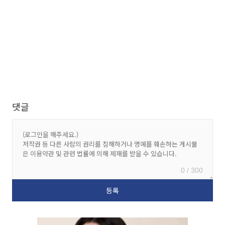
댓글
0 / 300