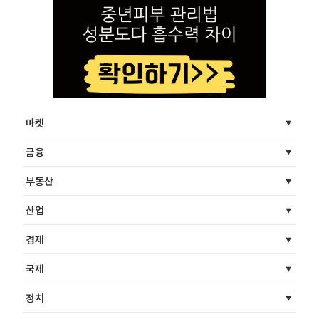
마켓
금융
부동산
산업
경제
국제
정치