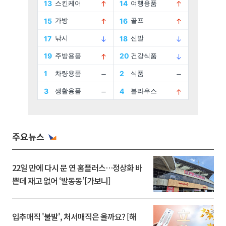
주요뉴스
22일 만에 다시 문 연 홈플러스…정상화 바
쁜데 재고 없어 ‘발동동’[가보니]
입추매직 '불발', 처서매직은 올까요? [해