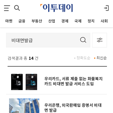
마켓
금융
부동산
산업
경제
국제
정치
사회
검색결과 총
14
건
정확도순
최신순
우리카드, 서류 제출 없는 화물복지
카드 비대면 발급 서비스 도입
우리은행, 외국환매입 증명서 비대
면 발급