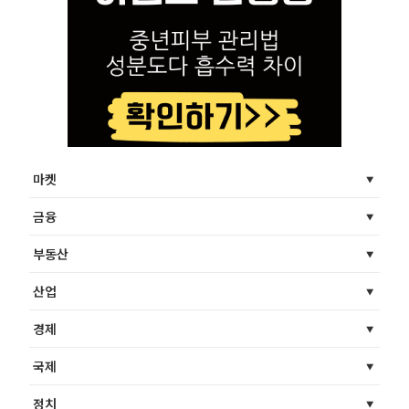
마켓
금융
부동산
산업
경제
국제
정치