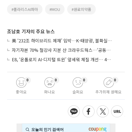
#폴라리스AI파마
#MOU
#원료의약품
조남호 기자의 주요 뉴스
美 ‘232조 하이브리드 제재’ 임박…K-태양광, 불확실성 털고 날개 다나
자기자본 70% 철강사 지분 산 크라우드웍스…‘공동경영’으로 AI 시너지 낼까
E8, ‘온톨로지 AI·디지털 트윈’ 앞세워 체질 개선… 4분기 흑자전환 총력
0
0
0
0
좋아요
화나요
슬퍼요
추가취재 원해요