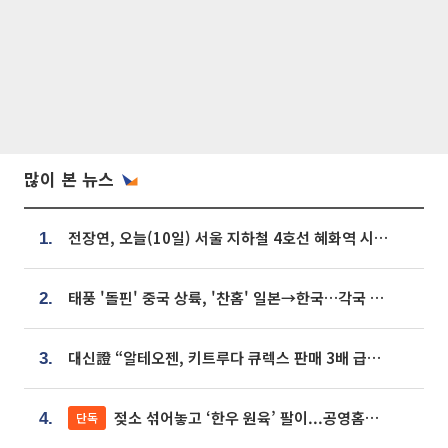
많이 본 뉴스
전장연, 오늘(10일) 서울 지하철 4호선 혜화역 시위…1호선 용산역 무정차
1.
태풍 '돌핀' 중국 상륙, '찬홈' 일본→한국…각국 기상청 예상 경로는?
2.
대신證 “알테오젠, 키트루다 큐렉스 판매 3배 급증…목표가 41만원 상향”
3.
젖소 섞어놓고 ‘한우 원육’ 팔이...공영홈쇼핑 표기·검증 구멍
단독
4.