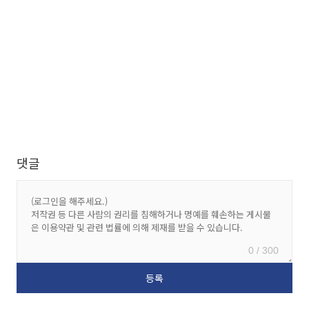
댓글
0 / 300