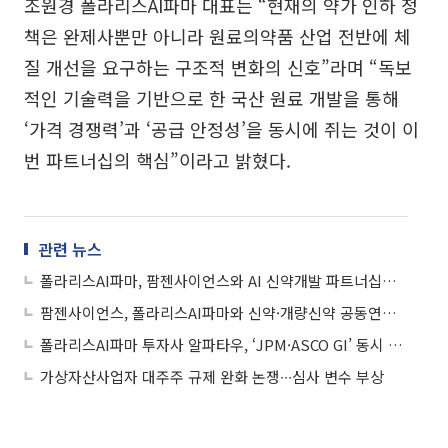
조원경 폴라리스AI파마 대표는 “현재의 약가 인하 정
책은 완제사뿐만 아니라 원료의약품 산업 전반에 체
질 개선을 요구하는 구조적 변화의 신호”라며 “독보
적인 기술력을 기반으로 한 국산 원료 개발을 통해
‘가격 경쟁력’과 ‘공급 안정성’을 동시에 쥐는 것이 이
번 파트너십의 핵심”이라고 밝혔다.
관련 뉴스
폴라리스AI파마, 팜젠사이언스와 AI 신약개발 파트너십…‘알파타우’ 투자 결실도
팜젠사이언스, 폴라리스AI파마와 신약·개량신약 공동연구 협약
폴라리스AI파마 투자사 알파타우, ‘JPM·ASCO GI’ 동시 출격…"췌장암 면역보존·87% 효능 입증"
가상자산사업자 대주주 규제 완화 논쟁∙∙∙심사 변수 부상