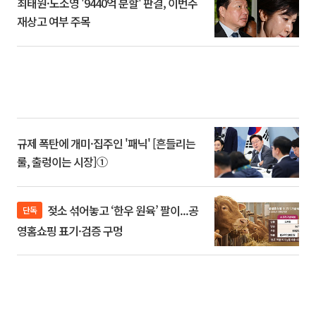
최태원·노소영 '9440억 분할' 판결, 이번주
재상고 여부 주목
규제 폭탄에 개미·집주인 '패닉' [흔들리는
룰, 출렁이는 시장]①
젖소 섞어놓고 ‘한우 원육’ 팔이...공
단독
영홈쇼핑 표기·검증 구멍