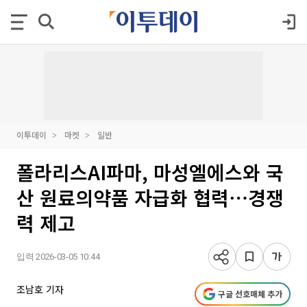
이투데이
마켓
일반
폴라리스AI파마, 마성엘에스와 국
산 원료의약품 자급화 협력⋯경쟁
력 제고
입력 2026-03-05 10:44
조남호 기자
구글 선호매체 추가