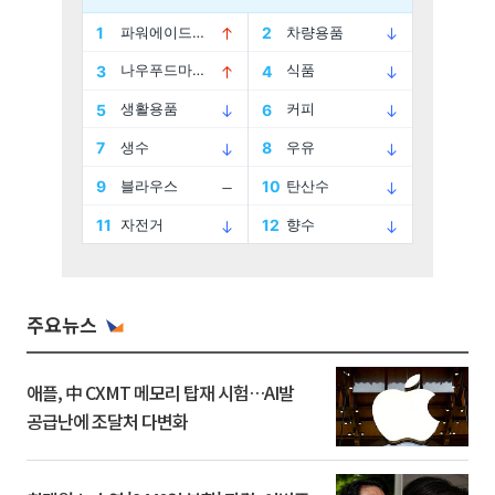
주요뉴스
애플, 中 CXMT 메모리 탑재 시험…AI발
공급난에 조달처 다변화