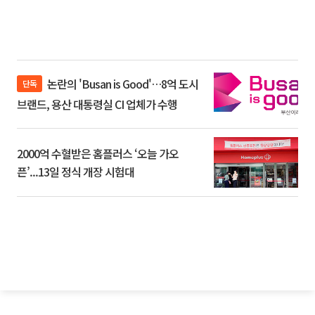
논란의 'Busan is Good'…8억 도시
단독
브랜드, 용산 대통령실 CI 업체가 수행
2000억 수혈받은 홈플러스 ‘오늘 가오
픈’...13일 정식 개장 시험대