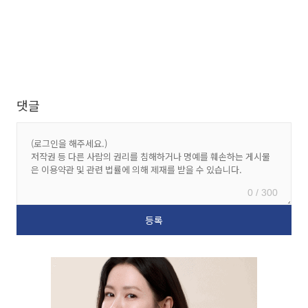
댓글
0 / 300