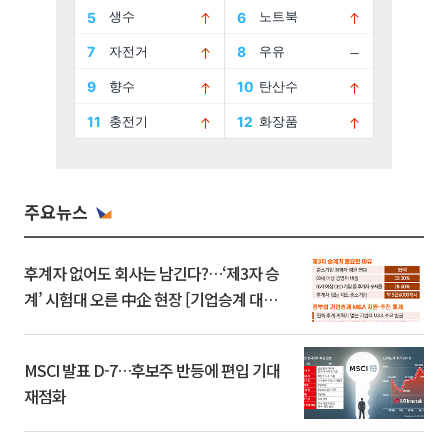
주요뉴스
후계자 없어도 회사는 남긴다?…‘제3자 승
계’ 시험대 오른 中企 현장 [기업승계 대전
환]
MSCI 발표 D-7…후보주 반등에 편입 기대
재점화