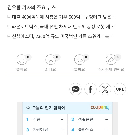
김우람 기자의 주요 뉴스
매출 4000억대에 시총은 겨우 500억…구영테크 낮은 몸값에 저가 승계 마무리
라온로보틱스, 국내 유일 차세대 반도체 공정 로봇 개발 ‘고객사 테스트 진행’
신성에스티, 2300억 규모 미국법인 가동 초읽기…북미 ESS 공략 본격화
0
0
0
0
좋아요
화나요
슬퍼요
추가취재 원해요