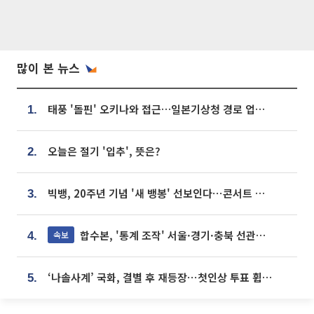
많이 본 뉴스
태풍 '돌핀' 오키나와 접근…일본기상청 경로 업데이트
1.
오늘은 절기 '입추', 뜻은?
2.
빅뱅, 20주년 기념 '새 뱅봉' 선보인다⋯콘서트 앞두고 팝업 개최
3.
합수본, '통계 조작' 서울·경기·충북 선관위 등 추가 압수수색
속보
4.
‘나솔사계’ 국화, 결별 후 재등장⋯첫인상 투표 휩쓸고 ‘인기녀’ 등극
5.