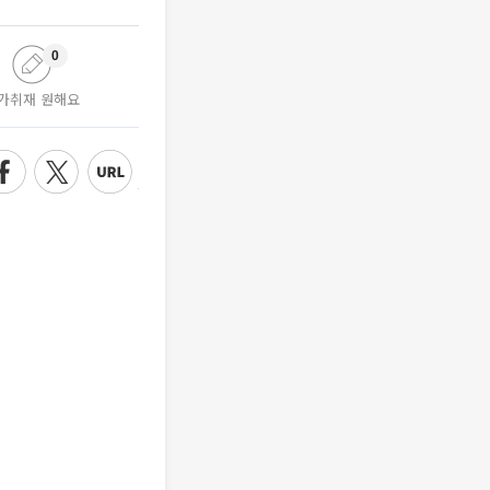
0
가취재 원해요