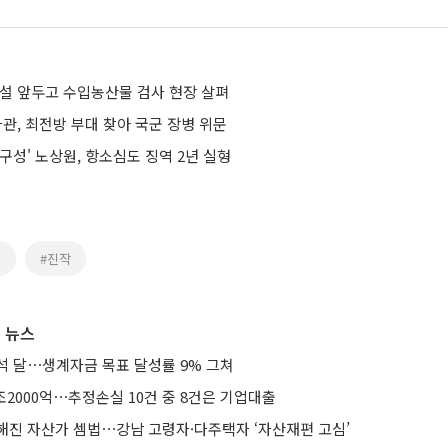
 설 앞두고 수입농산물 검사 현장 살펴
관, 최전방 부대 찾아 국군 장병 위문
구성' 노상원, 항소심도 징역 2년 실형
기
#진작
 뉴스
석 달⋯생계자금 목표 달성률 9% 그쳐
조2000억⋯추정손실 10건 중 8건은 기업대출
해진 자산가 셈법⋯강남 고령자·다주택자 ‘자산재편 고심’