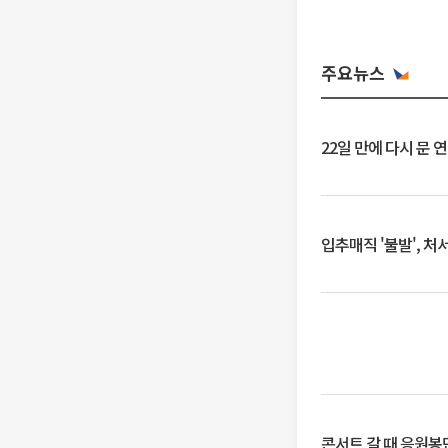
주요뉴스
22일 만에 다시 문 
입추매직 '불발', 처
콘서트 갈 때 응원봉만