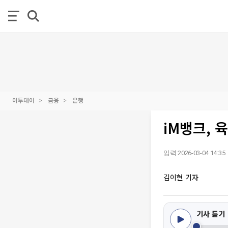
이투데이
금융
은행
iM뱅크, 
입력 2026-03-04 14:35
김이현 기자
기사 듣기