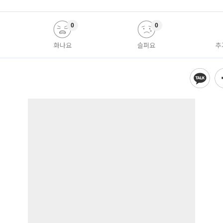
0
0
화나요
슬퍼요
추