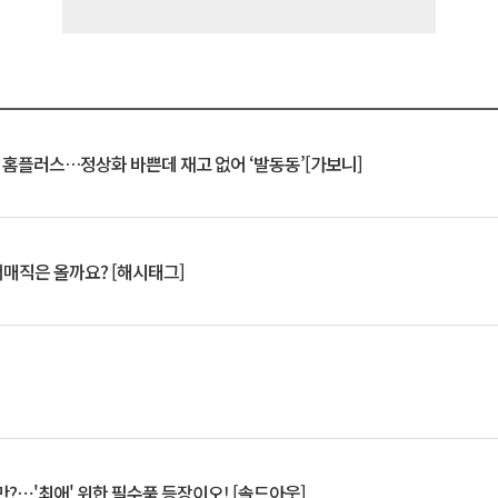
연 홈플러스…정상화 바쁜데 재고 없어 ‘발동동’[가보니]
서매직은 올까요? [해시태그]
?⋯'최애' 위한 필수품 등장이오! [솔드아웃]