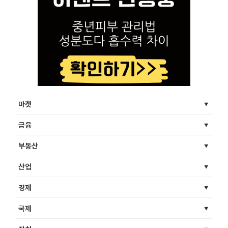
마켓
금융
부동산
산업
경제
국제