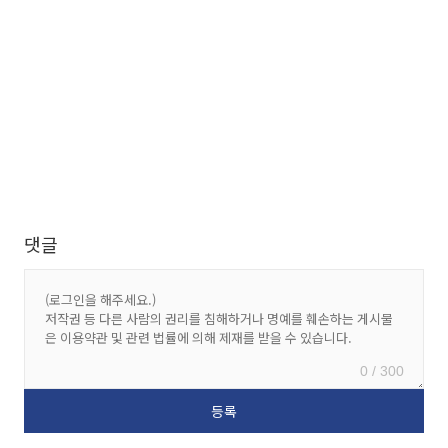
댓글
0 / 300