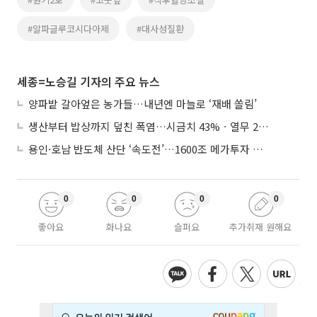
#알파글루코시다아제
#대사성질환
세종=노승길 기자의 주요 뉴스
양파밭 갈아엎은 농가들…내년엔 마늘로 ‘재배 쏠림’
생산부터 밥상까지 덮친 폭염…시금치 43%ㆍ열무 28% 급등
용인·호남 반도체 산단 ‘속도전’…1600조 메가투자 이행 총력
0
0
0
0
좋아요
화나요
슬퍼요
추가취재 원해요