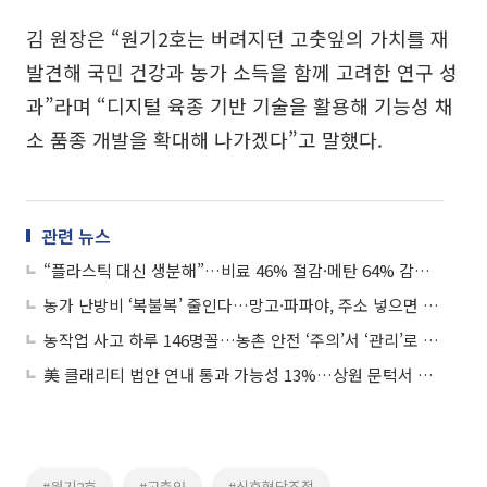
김 원장은 “원기2호는 버려지던 고춧잎의 가치를 재
발견해 국민 건강과 농가 소득을 함께 고려한 연구 성
과”라며 “디지털 육종 기반 기술을 활용해 기능성 채
소 품종 개발을 확대해 나가겠다”고 말했다.
관련 뉴스
“플라스틱 대신 생분해”…비료 46% 절감·메탄 64% 감축 기술 상용화
농가 난방비 ‘복불복’ 줄인다…망고·파파야, 주소 넣으면 에너지 소요량 ‘한눈에’
농작업 사고 하루 146명꼴…농촌 안전 ‘주의’서 ‘관리’로 전환
美 클래리티 법안 연내 통과 가능성 13%…상원 문턱서 제동
#원기2호
#고춧잎
#식후혈당조절