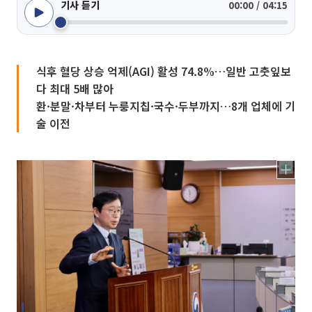
기사 듣기
00:00 / 04:15
식후 혈당 상승 억제(AGI) 활성 74.8%…일반 고춧잎보
다 최대 5배 많아
환·분말·차부터 누룽지칩·국수·두부까지…8개 업체에 기
술 이전