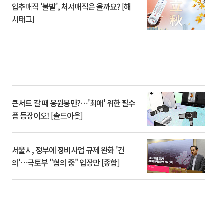
입추매직 '불발', 처서매직은 올까요? [해
시태그]
콘서트 갈 때 응원봉만?⋯'최애' 위한 필수
품 등장이오! [솔드아웃]
서울시, 정부에 정비사업 규제 완화 '건
의'⋯국토부 "협의 중" 입장만 [종합]