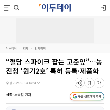
이투데이
경제
경제정책
“혈당 스파이크 잡는 고춧잎”…농
진청 ‘원기2호’ 특허 등록·제품화
수정 2026-03-04 14:23
세종=노승길 기자
구글 선호매체 추가