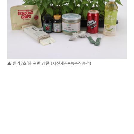
▲'원기2호'와 관련 상품 (사진제공=농촌진흥청)