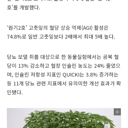
호’를 개발했다.
‘원기2호’ 고춧잎의 혈당 상승 억제(AGI) 활성은
74.8%로 일반 고춧잎보다 2배에서 최대 5배 높다.
당뇨 모델 쥐를 대상으로 한 동물실험에서는 공복 혈
당이 13% 감소하고 혈장 인슐린 농도는 24% 줄었으
며, 인슐린 저항성 지표인 QUICKI는 3.8% 증가하는
등 11개 당뇨 관련 지표에서 유의미한 개선 효과가 확
인됐다.