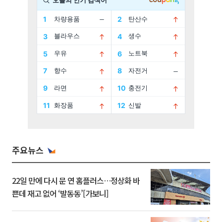
주요뉴스
22일 만에 다시 문 연 홈플러스…정상화 바
쁜데 재고 없어 ‘발동동’[가보니]