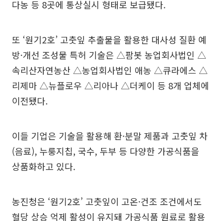
다농 등 8곳에 통상실시 형태로 보급됐다.
또 ‘원기2호’ 고춧잎 추출물을 활용한 대사성 질환 예
방·개선 조성물 특허 기술은 △팜봇 농업회사법인 △
속리산자연농산 △농업회사법인 애농 △큐라에스 △
리제마 △뉴플로우 △리아나 △더케이 등 8개 업체에
이전됐다.
이들 기업은 기술을 활용해 환·분말 제품과 고춧잎 차
(음료), 누룽지칩, 국수, 두부 등 다양한 가공식품을
상품화하고 있다.
농진청은 ‘원기2호’ 고춧잎이 고온·건조 조건에서도
혈당 상승 억제 활성이 유지돼 가공식품 원료로 활용