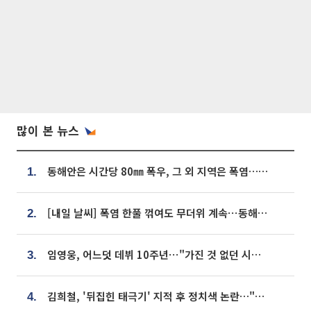
많이 본 뉴스
동해안은 시간당 80㎜ 폭우, 그 외 지역은 폭염…‘극과 극 날씨’
1.
[내일 날씨] 폭염 한풀 꺾여도 무더위 계속⋯동해안 이틀 연속 비
2.
임영웅, 어느덧 데뷔 10주년⋯"가진 것 없던 시절, 내 앞엔 20명의 팬뿐"
3.
김희철, '뒤집힌 태극기' 지적 후 정치색 논란…"좌우 떠나 우리나라 국기"
4.