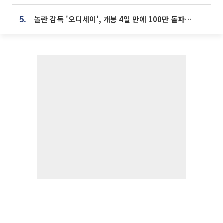
놀란 감독 '오디세이', 개봉 4일 만에 100만 돌파⋯'왕사남' 보다 빠르다
5.