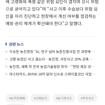
에 고령화와 폭염 같은 위험 요인이 겹치며 상시 위험
으로 굳어지고 있다”며 “사고 이후 수습보다 위험 요
인을 미리 진단하고 현장에서 개선 여부를 점검하는
예방·관리 체계가 확산돼야 한다”고 말했다.
관련 뉴스
이승돈 농진청장 “AI, 연구 넘어 농촌진흥사업 전 과정에 적용”
고령 농업인 사고 끊는다…농진청, 사망사고 20% 감축 승부수
농진청, 새해 첫 전국 농업기술원장 회의…“현장 체감 성과에 집중”
마스터카드, BVNK 18억 달러 인수로 스테이블코인 사업 본격 확장
#농작업재해
#고령농가
#농기계사고
#추락사고