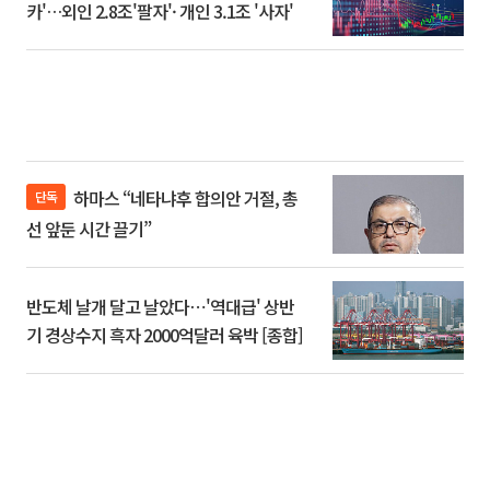
카'…외인 2.8조'팔자'· 개인 3.1조 '사자'
하마스 “네타냐후 합의안 거절, 총
단독
선 앞둔 시간 끌기”
반도체 날개 달고 날았다⋯'역대급' 상반
기 경상수지 흑자 2000억달러 육박 [종합]