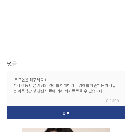
댓글
0 / 300