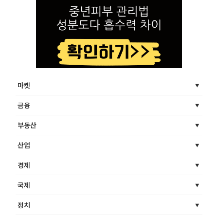
마켓
금융
부동산
산업
경제
국제
정치