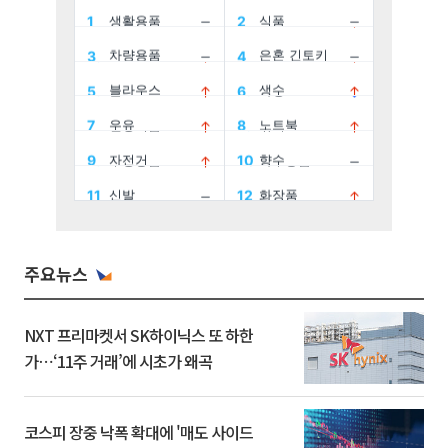
주요뉴스
NXT 프리마켓서 SK하이닉스 또 하한
가⋯‘11주 거래’에 시초가 왜곡
코스피 장중 낙폭 확대에 '매도 사이드