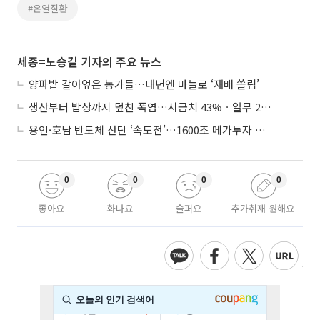
#온열질환
세종=노승길 기자의 주요 뉴스
양파밭 갈아엎은 농가들…내년엔 마늘로 ‘재배 쏠림’
생산부터 밥상까지 덮친 폭염…시금치 43%ㆍ열무 28% 급등
용인·호남 반도체 산단 ‘속도전’…1600조 메가투자 이행 총력
0
0
0
0
좋아요
화나요
슬퍼요
추가취재 원해요