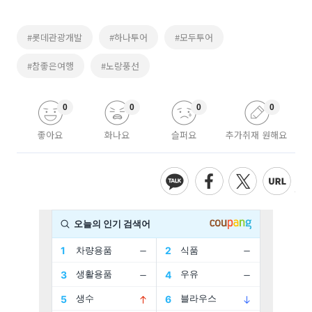
#롯데관광개발
#하나투어
#모두투어
#참좋은여행
#노랑풍선
0
0
0
0
좋아요
화나요
슬퍼요
추가취재 원해요