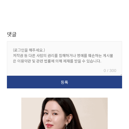
댓글
0 / 300