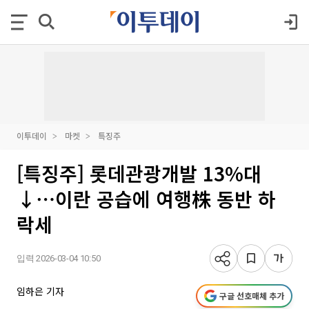
이투데이
마켓
특징주
[특징주] 롯데관광개발 13%대
↓⋯이란 공습에 여행株 동반 하
락세
입력 2026-03-04 10:50
임하은 기자
구글 선호매체 추가