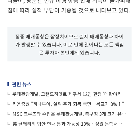
더불어, 당분간 신규 여행 상품 판매 위축이 불가피해
짐에 따라 실적 부담이 가중될 것으로 내다보고 있다.
장중 매매동향은 잠정치이므로 실제 매매동향과 차이
가 발생할 수 있습니다. 이로 인해 일어나는 모든 책임
은 투자자 본인에게 있습니다.
관련 뉴스
롯데관광개발, 그랜드하얏트 제주서 12인 한정 '테판야키 오마카세' 선봬
키움증권 "하나투어, 실적·주가 회복 국면…목표가 8%↑"
MSC 크루즈와 손잡은 롯데관광개발, 축구장 3개 크기 유람선 여행 기대감↑
美 클래리티 법안 연내 통과 가능성 13%…상원 문턱서 제동