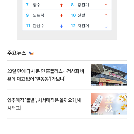
주요뉴스
22일 만에 다시 문 연 홈플러스…정상화 바
쁜데 재고 없어 ‘발동동’[가보니]
입추매직 '불발', 처서매직은 올까요? [해
시태그]