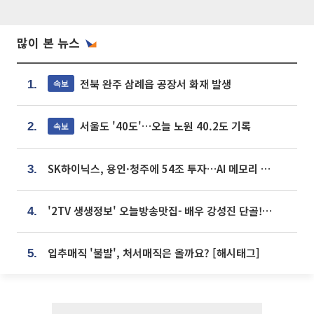
많이 본 뉴스
전북 완주 삼례읍 공장서 화재 발생
속보
1.
서울도 '40도'…오늘 노원 40.2도 기록
속보
2.
SK하이닉스, 용인·청주에 54조 투자…AI 메모리 생산기지 키운다
3.
'2TV 생생정보' 오늘방송맛집- 배우 강성진 단골! 쌀국수ㆍ푸팟퐁 커리 맛집 '블○○○'
4.
입추매직 '불발', 처서매직은 올까요? [해시태그]
5.