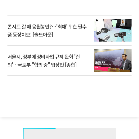
콘서트 갈 때 응원봉만?⋯'최애' 위한 필수
품 등장이오! [솔드아웃]
서울시, 정부에 정비사업 규제 완화 '건
의'⋯국토부 "협의 중" 입장만 [종합]