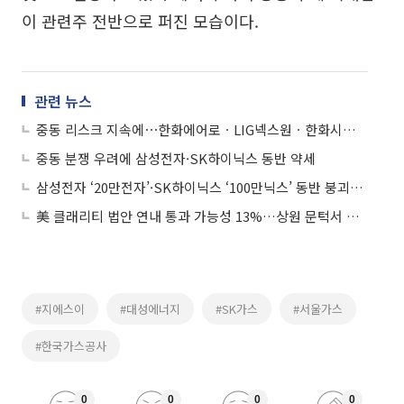
이 관련주 전반으로 퍼진 모습이다.
관련 뉴스
중동 리스크 지속에⋯한화에어로ㆍLIG넥스원ㆍ한화시스템 등 방산주↑
중동 분쟁 우려에 삼성전자·SK하이닉스 동반 약세
삼성전자 ‘20만전자’·SK하이닉스 ‘100만닉스’ 동반 붕괴…8%대 급락
美 클래리티 법안 연내 통과 가능성 13%…상원 문턱서 제동
#지에스이
#대성에너지
#SK가스
#서울가스
#한국가스공사
0
0
0
0