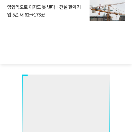
영업익으로 이자도 못 낸다…건설 한계기
업 5년 새 62→173곳