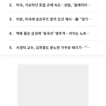
미국, 가상자산 포괄 규제 속도…상원, ‘클래리티법’ 9월 절차투표 추진
2.
이란, 미국에 호르무즈 합의 조건 제시…美 “경기 아직 안 끝나” [종합]
3.
맥북 품은 삼성에 ‘중국산’ 맹추격⋯커지는 노트북 OLED 시장
4.
서경덕 교수, 김희철도 분노한 거꾸로 태극기⋯"엉터리는 아냐, 아쉬울 뿐"
5.