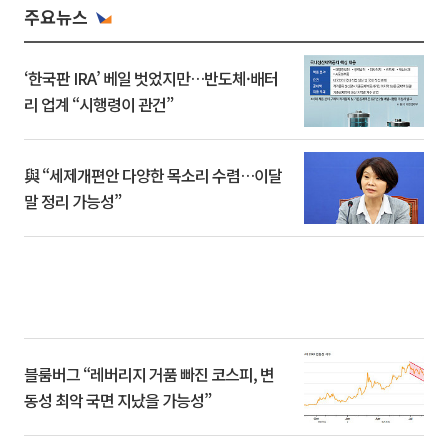
주요뉴스
‘한국판 IRA’ 베일 벗었지만…반도체·배터
리 업계 “시행령이 관건”
與 “세제개편안 다양한 목소리 수렴…이달
말 정리 가능성”
블룸버그 “레버리지 거품 빠진 코스피, 변
동성 최악 국면 지났을 가능성”