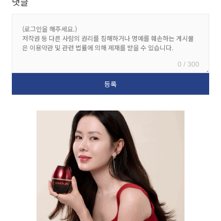
댓글
0 / 300