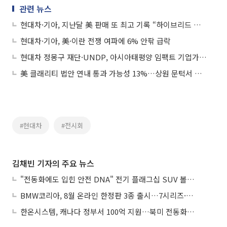
관련 뉴스
현대차·기아, 지난달 美 판매 또 최고 기록 “하이브리드 실적 호조”
현대차·기아, 美·이란 전쟁 여파에 6% 안팎 급락
현대차 정몽구 재단·UNDP, 아시아태평양 임팩트 기업가 육성 프로그램 출범
美 클래리티 법안 연내 통과 가능성 13%…상원 문턱서 제동
#현대차
#전시회
김채빈 기자의 주요 뉴스
"전동화에도 입힌 안전 DNA" 전기 플래그십 SUV 볼보 'EX90'
BMW코리아, 8월 온라인 한정판 3종 출시…7시리즈·X7·M340i 투어링
한온시스템, 캐나다 정부서 100억 지원…북미 전동화 시장 가속