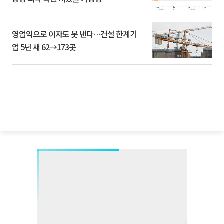
영업익으로 이자도 못 낸다…건설 한계기
업 5년 새 62→173곳