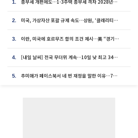
종부세 개편에도…1·3주택 종부세 격차 2028년부터 확대
1.
미국, 가상자산 포괄 규제 속도…상원, ‘클래리티법’ 9월 절차투표 추진
2.
이란, 미국에 호르무즈 합의 조건 제시…美 “경기 아직 안 끝나” [종합]
3.
[내일 날씨] 전국 무더위 계속…10일 낮 최고 34도 육박
4.
추미애가 페이스북서 네 번 재정을 말한 이유…7700억 추경 열쇠는 도의회에
5.