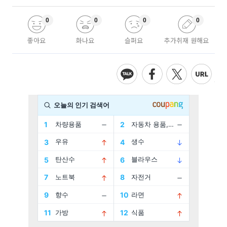
0
0
0
0
좋아요
화나요
슬퍼요
추가취재 원해요