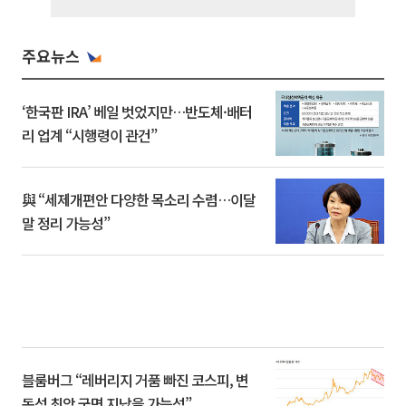
주요뉴스
‘한국판 IRA’ 베일 벗었지만…반도체·배터
리 업계 “시행령이 관건”
與 “세제개편안 다양한 목소리 수렴…이달
말 정리 가능성”
블룸버그 “레버리지 거품 빠진 코스피, 변
동성 최악 국면 지났을 가능성”