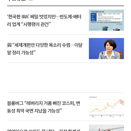
‘한국판 IRA’ 베일 벗었지만…반도체·배터
리 업계 “시행령이 관건”
與 “세제개편안 다양한 목소리 수렴…이달
말 정리 가능성”
블룸버그 “레버리지 거품 빠진 코스피, 변
동성 최악 국면 지났을 가능성”