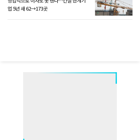
영업익으로 이자도 못 낸다…건설 한계기
업 5년 새 62→173곳