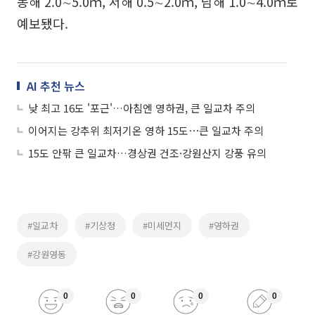
동해 2.0∼5.0ｍ, 서해 0.5∼2.0ｍ, 남해 1.0∼4.0ｍ로
예보됐다.
AI 추천 뉴스
낮 최고 16도 '포근'…아침엔 영하권, 큰 일교차 주의
이어지는 강추위 최저기온 영하 15도⋯큰 일교차 주의
15도 안팎 큰 일교차…경상권 건조·강원산지 강풍 유의
#일교차
#기상청
#미세먼지
#영하권
#강원영동
0
0
0
0