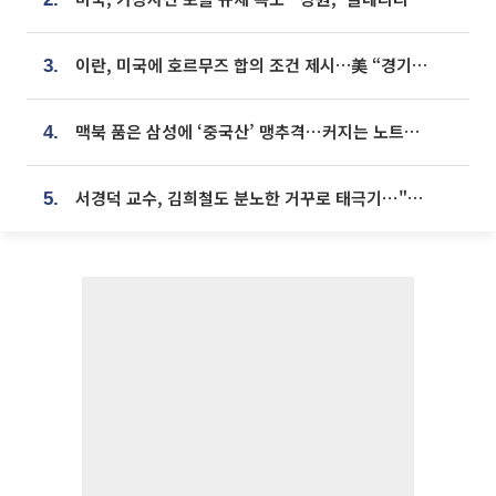
이란, 미국에 호르무즈 합의 조건 제시…美 “경기 아직 안 끝나” [종합]
3.
맥북 품은 삼성에 ‘중국산’ 맹추격⋯커지는 노트북 OLED 시장
4.
서경덕 교수, 김희철도 분노한 거꾸로 태극기⋯"엉터리는 아냐, 아쉬울 뿐"
5.