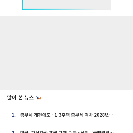
많이 본 뉴스
종부세 개편에도…1·3주택 종부세 격차 2028년부터 확대
1.
미국, 가상자산 포괄 규제 속도…상원, ‘클래리티법’ 9월 절차투표 추진
2.