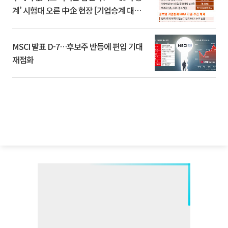
계’ 시험대 오른 中企 현장 [기업승계 대전
환]
MSCI 발표 D-7…후보주 반등에 편입 기대
재점화