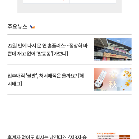
주요뉴스
22일 만에 다시 문 연 홈플러스…정상화 바
쁜데 재고 없어 ‘발동동’[가보니]
입추매직 '불발', 처서매직은 올까요? [해
시태그]
후계자 없어도 회사는 남긴다?…‘제3자 승