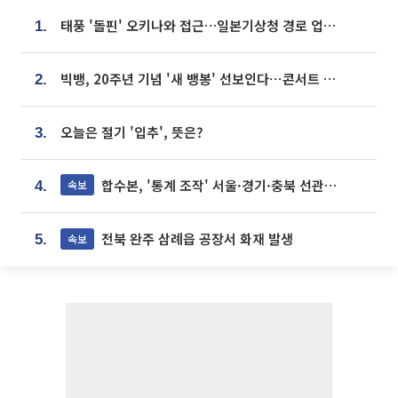
태풍 '돌핀' 오키나와 접근…일본기상청 경로 업데이트
1.
빅뱅, 20주년 기념 '새 뱅봉' 선보인다⋯콘서트 앞두고 팝업 개최
2.
오늘은 절기 '입추', 뜻은?
3.
합수본, '통계 조작' 서울·경기·충북 선관위 등 추가 압수수색
속보
4.
전북 완주 삼례읍 공장서 화재 발생
속보
5.