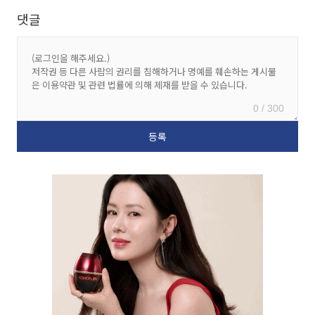
댓글
0 / 300