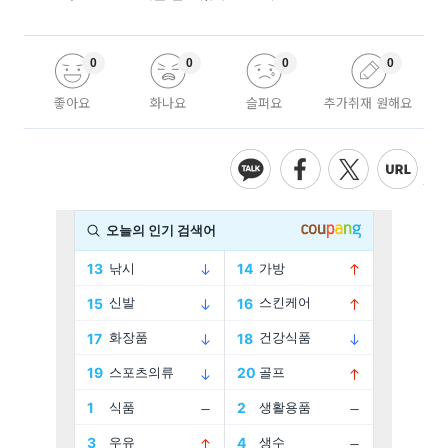
0
0
0
0
좋아요
화나요
슬퍼요
추가취재 원해요