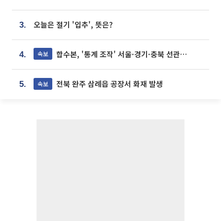
오늘은 절기 '입추', 뜻은?
3.
합수본, '통계 조작' 서울·경기·충북 선관위 등 추가 압수수색
속보
4.
전북 완주 삼례읍 공장서 화재 발생
속보
5.