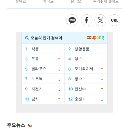
좋아요
화나요
슬퍼요
추가취재 원해요
주요뉴스