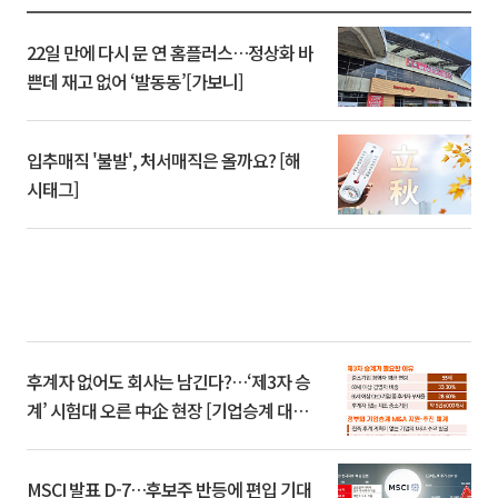
22일 만에 다시 문 연 홈플러스…정상화 바
쁜데 재고 없어 ‘발동동’[가보니]
입추매직 '불발', 처서매직은 올까요? [해
시태그]
후계자 없어도 회사는 남긴다?…‘제3자 승
계’ 시험대 오른 中企 현장 [기업승계 대전
환]
MSCI 발표 D-7…후보주 반등에 편입 기대