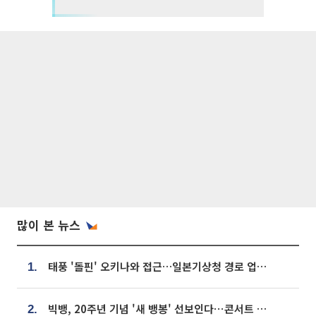
많이 본 뉴스
태풍 '돌핀' 오키나와 접근…일본기상청 경로 업데이트
1.
빅뱅, 20주년 기념 '새 뱅봉' 선보인다⋯콘서트 앞두고 팝업 개최
2.