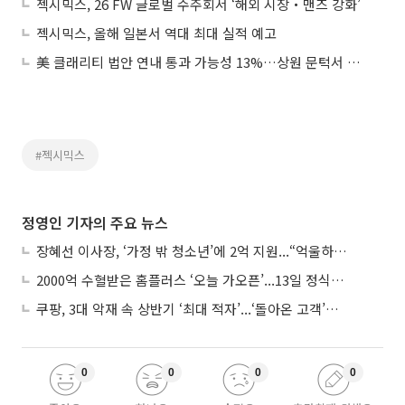
젝시믹스, 26 FW 글로벌 수주회서 ‘해외 시장‧맨즈 강화’
젝시믹스, 올해 일본서 역대 최대 실적 예고
美 클래리티 법안 연내 통과 가능성 13%…상원 문턱서 제동
#젝시믹스
정영인 기자의 주요 뉴스
장혜선 이사장, ‘가정 밖 청소년’에 2억 지원...“억울하고 아파도 단단해지길”
2000억 수혈받은 홈플러스 ‘오늘 가오픈’...13일 정식 개장 시험대
쿠팡, 3대 악재 속 상반기 ‘최대 적자’...‘돌아온 고객’에 수익성 반등 주목
0
0
0
0