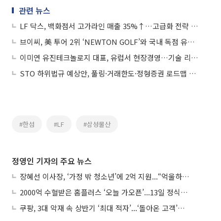
관련 뉴스
LF 닥스, 백화점서 고가라인 매출 35%↑…고급화 전략 통했다
브이씨, 美 투어 2위 ‘NEWTON GOLF’와 국내 독점 유통 계약…고성능 샤프트 시장 공략 본격화
이미연 유진테크놀로지 대표, 유럽서 현장경영…기술 리더십 입증
STO 하위법규 예상안, 풀링·거래한도·정형증권 로드맵 제시
#한섬
#LF
#삼성물산
정영인 기자의 주요 뉴스
장혜선 이사장, ‘가정 밖 청소년’에 2억 지원...“억울하고 아파도 단단해지길”
2000억 수혈받은 홈플러스 ‘오늘 가오픈’...13일 정식 개장 시험대
쿠팡, 3대 악재 속 상반기 ‘최대 적자’...‘돌아온 고객’에 수익성 반등 주목