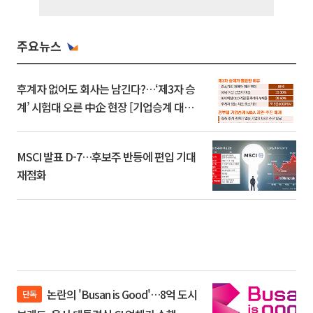
주요뉴스
후계자 없어도 회사는 남긴다?…‘제3자 승
계’ 시험대 오른 中企 현장 [기업승계 대전
환]
MSCI 발표 D-7…후보주 반등에 편입 기대
재점화
논란의 'Busan is Good'…8억 도시
단독