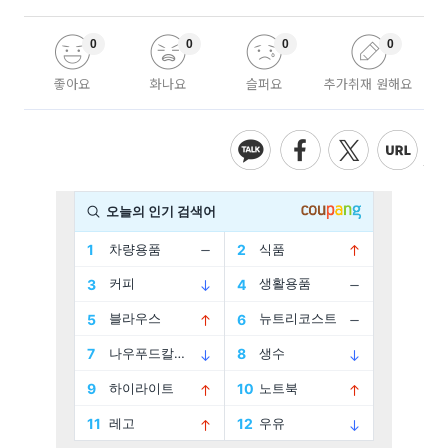
0
0
0
0
좋아요
화나요
슬퍼요
추가취재 원해요