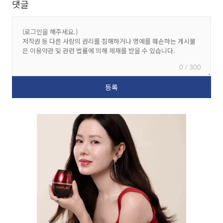
댓글
0 / 300