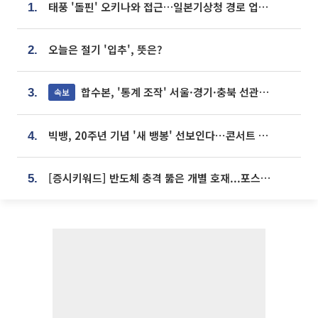
태풍 '돌핀' 오키나와 접근…일본기상청 경로 업데이트
1.
오늘은 절기 '입추', 뜻은?
2.
합수본, '통계 조작' 서울·경기·충북 선관위 등 추가 압수수색
속보
3.
빅뱅, 20주년 기념 '새 뱅봉' 선보인다⋯콘서트 앞두고 팝업 개최
4.
[증시키워드] 반도체 충격 뚫은 개별 호재...포스코퓨처엠·에코프로·한화솔루션 '눈길'
5.