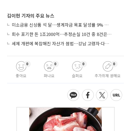
김이현 기자의 주요 뉴스
미소금융 신상품 석 달⋯생계자금 목표 달성률 9% 그쳐
회수 포기한 돈 1조2000억⋯추정손실 10건 중 8건은 기업대출
세제 개편에 복잡해진 자산가 셈법⋯강남 고령자·다주택자 ‘자산재편 고심’
0
0
0
0
좋아요
화나요
슬퍼요
추가취재 원해요