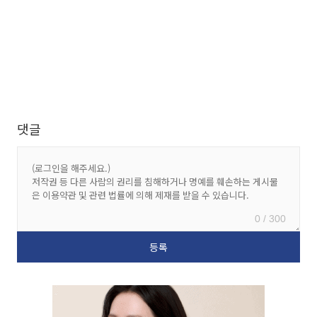
댓글
0 / 300