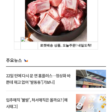
주요뉴스
22일 만에 다시 문 연 홈플러스…정상화 바
쁜데 재고 없어 ‘발동동’[가보니]
입추매직 '불발', 처서매직은 올까요? [해
시태그]