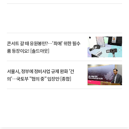
콘서트 갈 때 응원봉만?⋯'최애' 위한 필수
품 등장이오! [솔드아웃]
서울시, 정부에 정비사업 규제 완화 '건
의'⋯국토부 "협의 중" 입장만 [종합]