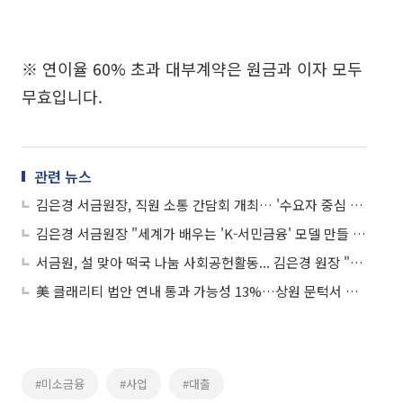
※ 연이율 60% 초과 대부계약은 원금과 이자 모두
무효입니다.
관련 뉴스
김은경 서금원장, 직원 소통 간담회 개최… '수요자 중심 전환' 강조
김은경 서금원장 "세계가 배우는 'K-서민금융' 모델 만들 것"
서금원, 설 맞아 떡국 나눔 사회공헌활동... 김은경 원장 "일상 속 힘 될 것"
美 클래리티 법안 연내 통과 가능성 13%…상원 문턱서 제동
#미소금융
#사업
#대출