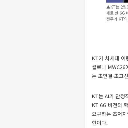
▲KT는 2일
제로 한 6G
전무가 KT의
KT가 차세대 이
셀로나 MWC26
는 초연결·초고신
KT는 AI가 안
KT 6G 비전의 
요구하는 초저지연·
현이다.