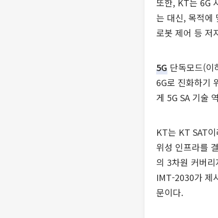
또한, KT는 6
는 대신, 목적에
로봇 제어 등 저
5G
단독모드(이하 
6G로 진화하기 
게 5G SA 기술
KT는 KT SA
위성 인프라를 결
의 3차원 커버
IMT-2030가
문이다.