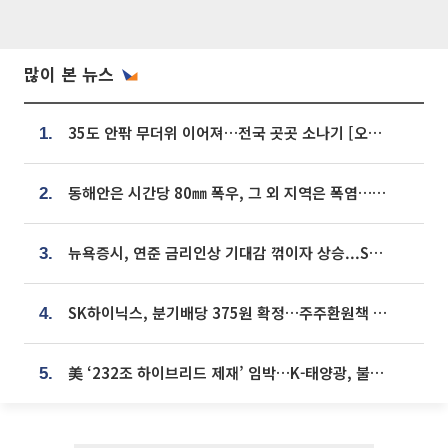
많이 본 뉴스
35도 안팎 무더위 이어져…전국 곳곳 소나기 [오늘 날씨]
1.
동해안은 시간당 80㎜ 폭우, 그 외 지역은 폭염…‘극과 극 날씨’
2.
뉴욕증시, 연준 금리인상 기대감 꺾이자 상승...S&P500 사상 최고치 [종합]
3.
SK하이닉스, 분기배당 375원 확정…주주환원책 9월로 앞당겨 발표
4.
美 ‘232조 하이브리드 제재’ 임박…K-태양광, 불확실성 털고 날개 다나
5.