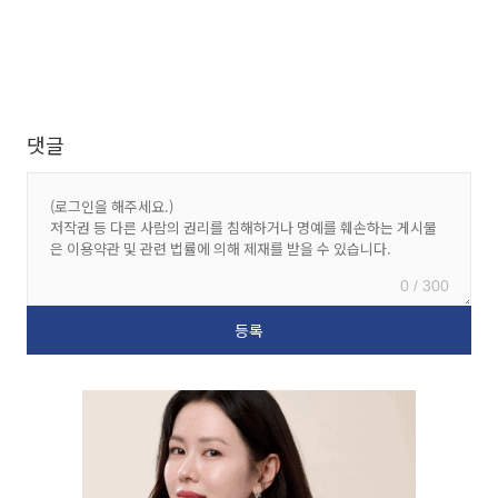
댓글
0 / 300