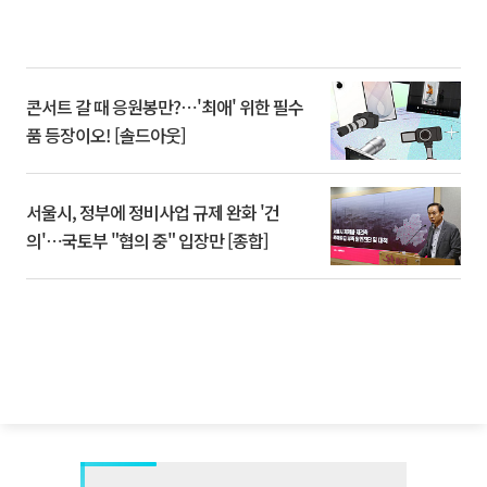
콘서트 갈 때 응원봉만?⋯'최애' 위한 필수
품 등장이오! [솔드아웃]
서울시, 정부에 정비사업 규제 완화 '건
의'⋯국토부 "협의 중" 입장만 [종합]