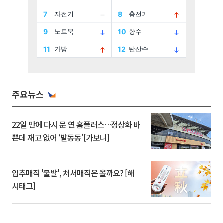
주요뉴스
22일 만에 다시 문 연 홈플러스…정상화 바
쁜데 재고 없어 ‘발동동’[가보니]
입추매직 '불발', 처서매직은 올까요? [해
시태그]