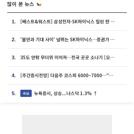
많이 본 뉴스
[베스트&워스트] 삼성전자·SK하이닉스 밀린 한 주…상상인증권은 85% 급등
1.
'불안과 기대 사이' 널뛰는 SK하이닉스…증권가 "HBM4·LTA 기반 펀터멘털 견고"
2.
35도 안팎 무더위 이어져…전국 곳곳 소나기 [오늘 날씨]
3.
[주간증시전망] 다음주 코스피 6000~7000⋯“外人 수급은 정책이 변수”
4.
뉴욕증시, 상승...나스닥 1.3% ↑
속보
5.