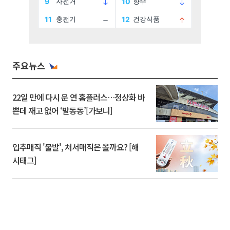
주요뉴스
22일 만에 다시 문 연 홈플러스…정상화 바
쁜데 재고 없어 ‘발동동’[가보니]
입추매직 '불발', 처서매직은 올까요? [해
시태그]