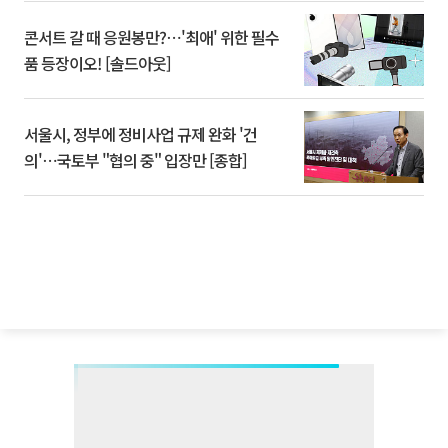
콘서트 갈 때 응원봉만?⋯'최애' 위한 필수
품 등장이오! [솔드아웃]
서울시, 정부에 정비사업 규제 완화 '건
의'⋯국토부 "협의 중" 입장만 [종합]