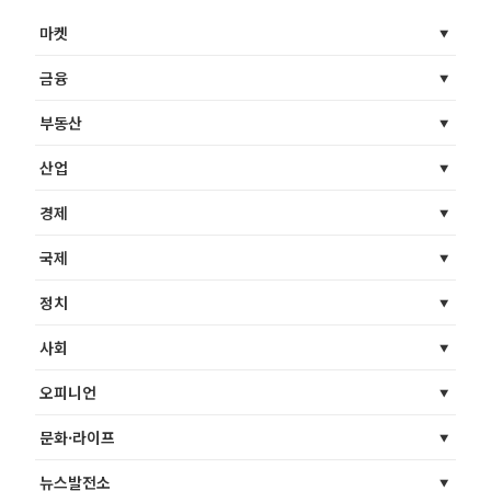
마켓
금융
부동산
산업
경제
국제
정치
사회
오피니언
문화·라이프
뉴스발전소