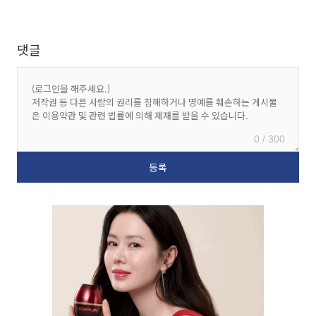
댓글
0 / 300