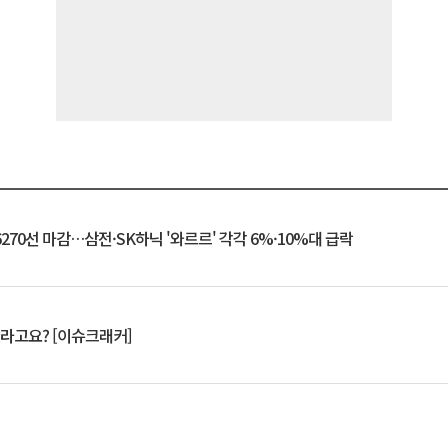
6270선 마감…삼전·SK하닉 '와르르' 각각 6%·10%대 급락
 깨라고요? [이슈크래커]