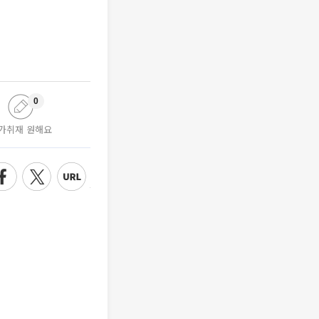
0
가취재 원해요