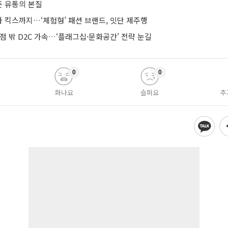
 유통의 본질
 킥스까지…‘체험형’ 패션 브랜드, 잇단 제주행
점 밖 D2C 가속…‘플래그십·문화공간’ 전략 눈길
0
0
화나요
슬퍼요
추