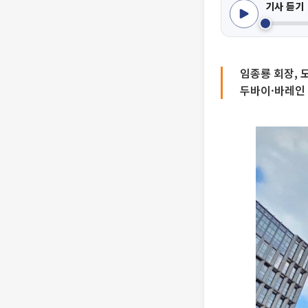
기사 듣기
임종룡 회장, 
두바이·바레인