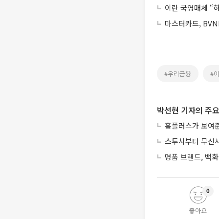
이란 국영매체 “하
마스터카드, BVN
#우리금융
#
박선현 기자의 주요
홈플러스가 보여준
스투시부터 무신사
명품 브랜드, 백화
0
좋아요