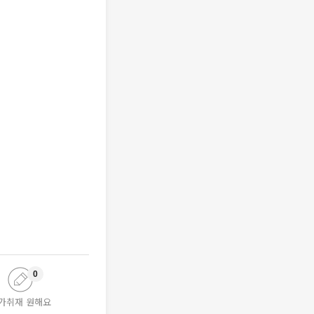
0
가취재 원해요