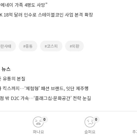
메네이 가족 4명도 사망”
K 18억 달러 인수로 스테이블코인 사업 본격 확장
이란사태
#중동
#코스피
#외환
 뉴스
 유통의 본질
 킥스까지…‘체험형’ 패션 브랜드, 잇단 제주행
점 밖 D2C 가속…‘플래그십·문화공간’ 전략 눈길
0
0
화나요
슬퍼요
추