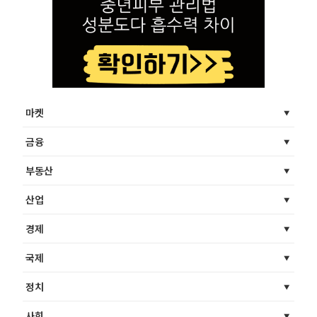
마켓
금융
부동산
산업
경제
국제
정치
사회