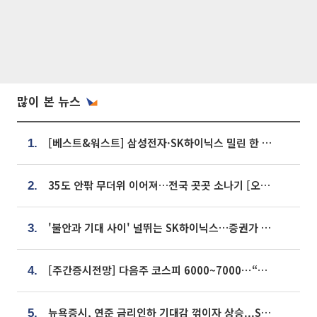
많이 본 뉴스
[베스트&워스트] 삼성전자·SK하이닉스 밀린 한 주…상상인증권은 85% 급등
1.
35도 안팎 무더위 이어져…전국 곳곳 소나기 [오늘 날씨]
2.
'불안과 기대 사이' 널뛰는 SK하이닉스…증권가 "HBM4·LTA 기반 펀터멘털 견고"
3.
[주간증시전망] 다음주 코스피 6000~7000⋯“外人 수급은 정책이 변수”
4.
뉴욕증시, 연준 금리인하 기대감 꺾이자 상승...S&P500 사상 최고치 [종합]
5.