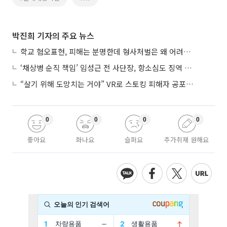
박진희 기자의 주요 뉴스
학교 혐오표현, 피해는 분명한데 형사처벌은 왜 어려울까?
‘채상병 순직 책임’ 임성근 전 사단장, 항소심도 징역 3년
“살기 위해 도망치는 거야” VR로 스토킹 피해자 공포 마주한 수형자들
0
0
0
0
좋아요
화나요
슬퍼요
추가취재 원해요