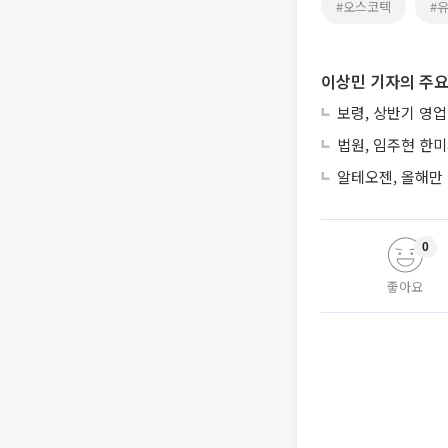
#오스코텍
#
이상민 기자의 주요
보령, 상반기 영업
법원, 임주현 한
알테오젠, 올해만 
0
좋아요