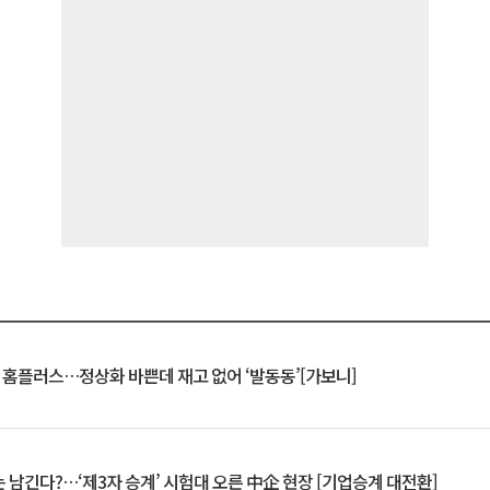
연 홈플러스…정상화 바쁜데 재고 없어 ‘발동동’[가보니]
 남긴다?…‘제3자 승계’ 시험대 오른 中企 현장 [기업승계 대전환]