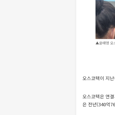
▲윤태영 오스코
오스코텍이 지난
오스코텍은 연결기
은 전년(340억7