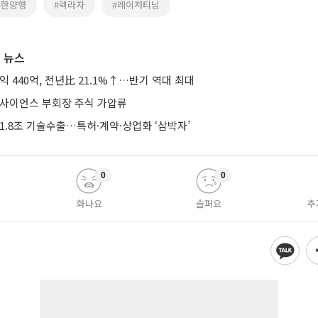
유한양행
#렉라자
#레이저티닙
 뉴스
익 440억, 전년比 21.1%↑…반기 역대 최대
미사이언스 부회장 주식 가압류
1.8조 기술수출…특허·계약·상업화 ‘삼박자’
0
0
화나요
슬퍼요
추