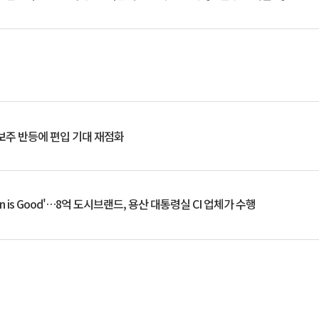
후보주 반등에 편입 기대 재점화
an is Good'…8억 도시브랜드, 용산 대통령실 CI 업체가 수행