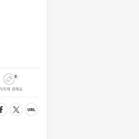
0
가취재 원해요