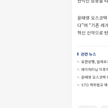
한적인 암종을 
윤태영 오스코텍 
다”며 “기존 레
혁신 신약으로 탄
관련 뉴스
유한양행, 알레르기
레이저티닙 이후의 
윤태영 오스코텍 
STO 하위법규 