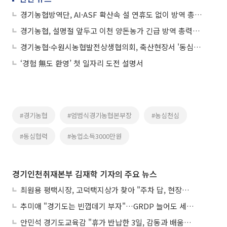
경기농협방역단, AI·ASF 확산속 설 연휴도 없이 방역 총력전
경기농협, 설명절 앞두고 이천 양돈농가 긴급 방역 총력…ASF·AI 확산 차단 나섰다
경기농협·수원시농협발전상생협의회, 축산현장서 '동심협력' 총결집…농심 천심운동 확산 시동
‘경험 無도 환영’ 첫 일자리 도전 설명서
#경기농협
#엄범식경기농협본부장
#농심천심
#동심협력
#농업소득3000만원
경기인천취재본부 김재학 기자의 주요 뉴스
최원용 평택시장, 고덕택지상가 찾아 "주차 답, 현장에 있다"
추미애 "경기도는 빈껍데기 부자"…GRDP 늘어도 세입은 그대로
안민석 경기도교육감 "휴가 반납한 3일, 감동과 배움이었다"