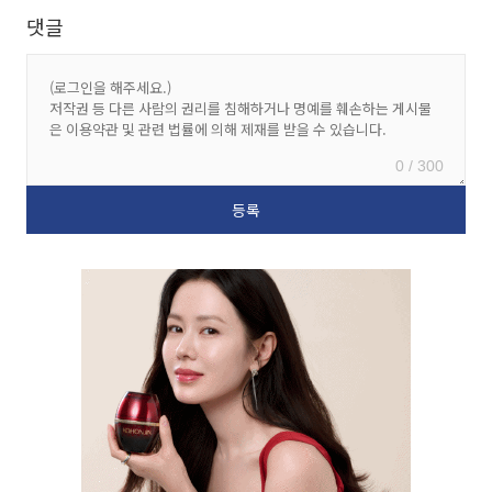
댓글
0 / 300