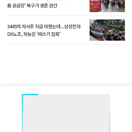
품 공급망’ 복구가 생존 관건
3445억 자사주 지급 마쳤는데...삼성전자
DX노조, 뒤늦은 '떼쓰기 집회'