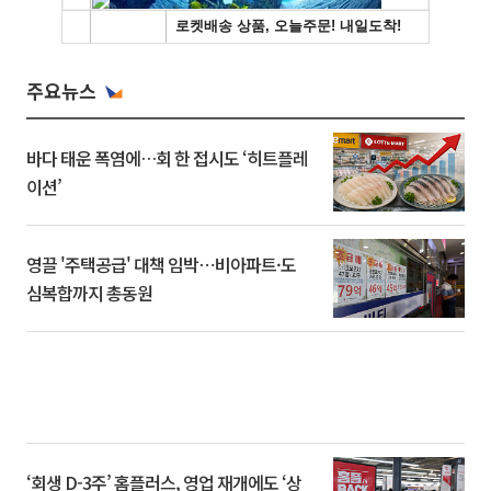
주요뉴스
바다 태운 폭염에…회 한 접시도 ‘히트플레
이션’
영끌 '주택공급' 대책 임박⋯비아파트·도
심복합까지 총동원
‘회생 D-3주’ 홈플러스, 영업 재개에도 ‘상