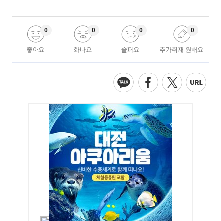
0
0
0
0
좋아요
화나요
슬퍼요
추가취재 원해요