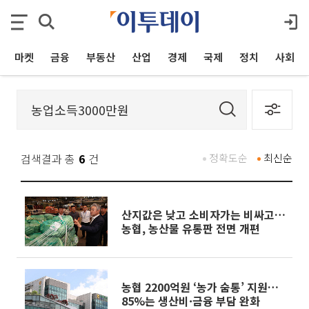
마켓
금융
부동산
산업
경제
국제
정치
사회
검색결과 총
6
건
정확도순
최신순
산지값은 낮고 소비자가는 비싸고…
농협, 농산물 유통판 전면 개편
농협 2200억원 ‘농가 숨통’ 지원…
85%는 생산비·금융 부담 완화