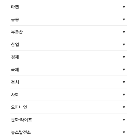
마켓
금융
부동산
산업
경제
국제
정치
사회
오피니언
문화·라이프
뉴스발전소