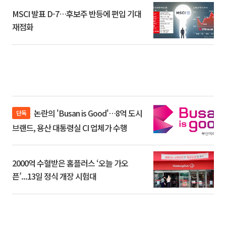
MSCI 발표 D-7…후보주 반등에 편입 기대
재점화
논란의 'Busan is Good'…8억 도시
단독
브랜드, 용산 대통령실 CI 업체가 수행
2000억 수혈받은 홈플러스 ‘오늘 가오
픈’...13일 정식 개장 시험대