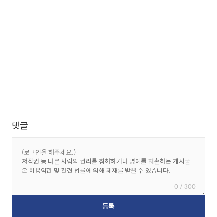
댓글
0 / 300