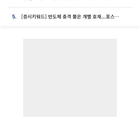
[증시키워드] 반도체 충격 뚫은 개별 호재...포스코퓨처엠·에코프로·한화솔루션 '눈길'
5.