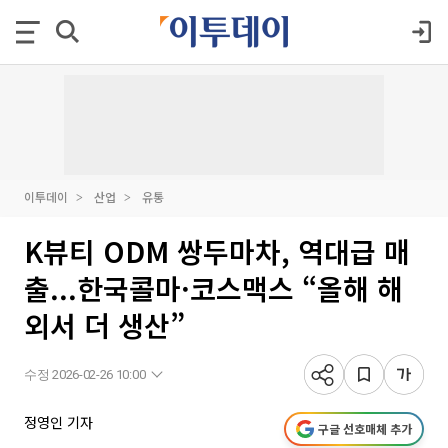
이투데이
산업
유통
K뷰티 ODM 쌍두마차, 역대급 매
출...한국콜마·코스맥스 “올해 해
외서 더 생산”
수정 2026-02-26 10:00
정영인 기자
구글 선호매체 추가