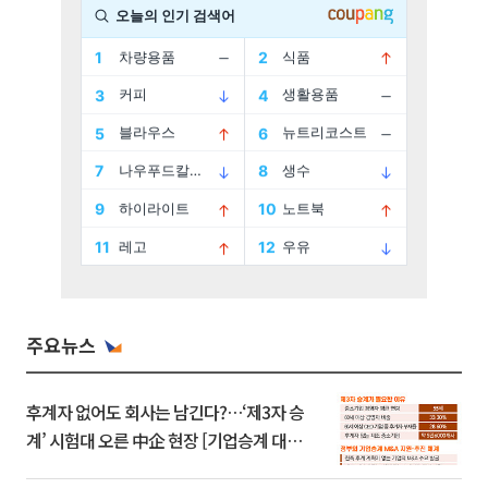
주요뉴스
후계자 없어도 회사는 남긴다?…‘제3자 승
계’ 시험대 오른 中企 현장 [기업승계 대전
환]