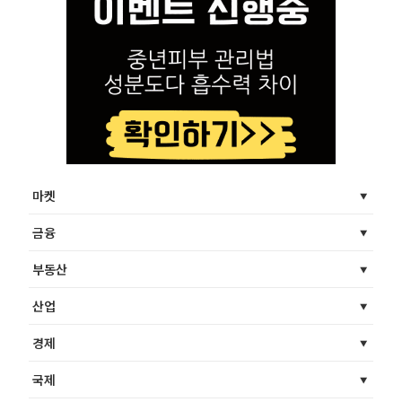
마켓
금융
부동산
산업
경제
국제