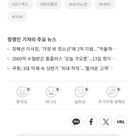
#코스맥스
#한국콜마
#HK이노엔
#K뷰티
#ODM
정영인 기자의 주요 뉴스
장혜선 이사장, ‘가정 밖 청소년’에 2억 지원...“억울하고 아파도 단단해지길”
2000억 수혈받은 홈플러스 ‘오늘 가오픈’...13일 정식 개장 시험대
쿠팡, 3대 악재 속 상반기 ‘최대 적자’...‘돌아온 고객’에 수익성 반등 주목
0
0
0
0
좋아요
화나요
슬퍼요
추가취재 원해요