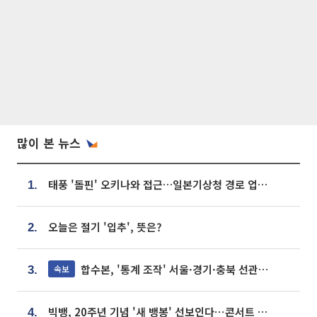
많이 본 뉴스
태풍 '돌핀' 오키나와 접근…일본기상청 경로 업데이트
1.
오늘은 절기 '입추', 뜻은?
2.
합수본, '통계 조작' 서울·경기·충북 선관위 등 추가 압수수색
속보
3.
빅뱅, 20주년 기념 '새 뱅봉' 선보인다⋯콘서트 앞두고 팝업 개최
4.