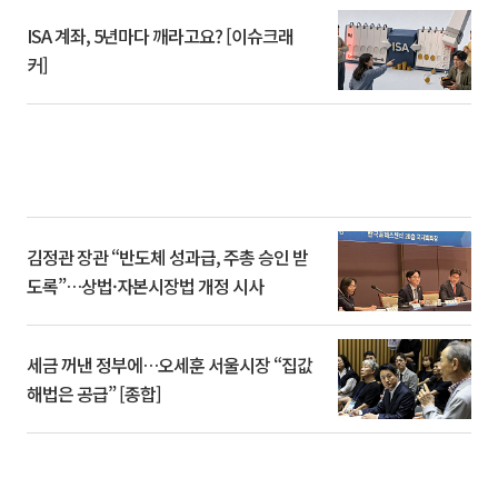
ISA 계좌, 5년마다 깨라고요? [이슈크래
커]
김정관 장관 “반도체 성과급, 주총 승인 받
도록”…상법·자본시장법 개정 시사
세금 꺼낸 정부에…오세훈 서울시장 “집값
해법은 공급” [종합]