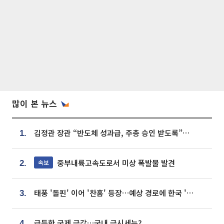
많이 본 뉴스
김정관 장관 “반도체 성과급, 주총 승인 받도록”…상법·자본시장법 개정 시사
1.
중부내륙고속도로서 미상 폭발물 발견
속보
2.
태풍 '돌핀' 이어 '찬홈' 등장…예상 경로에 한국 '한숨'
3.
급등한 국제 금값…국내 금시세는?
4.