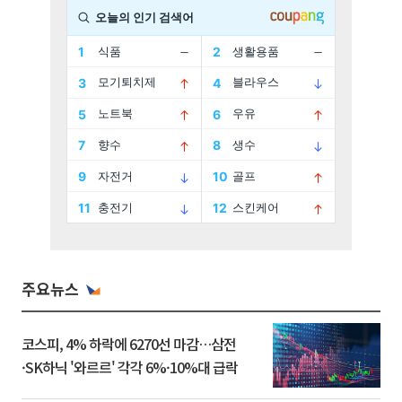
주요뉴스
코스피, 4% 하락에 6270선 마감…삼전
·SK하닉 '와르르' 각각 6%·10%대 급락