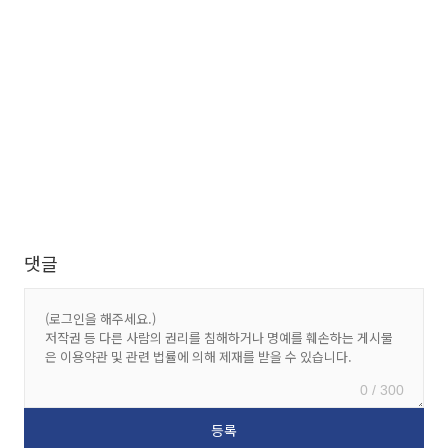
댓글
0 / 300