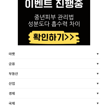
마켓
금융
부동산
산업
경제
국제