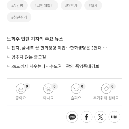
#AI만평
#코인패밀리
#대학가
#월세
#청년주거
노희주 인턴 기자의 주요 뉴스
젠지, 풀세트 끝 한화생명 제압⋯한화생명은 3연패 수렁
멈추지 않는 출근길
39도까지 치솟는다⋯수도권ㆍ광양 폭염중대경보
0
0
0
0
좋아요
화나요
슬퍼요
추가취재 원해요