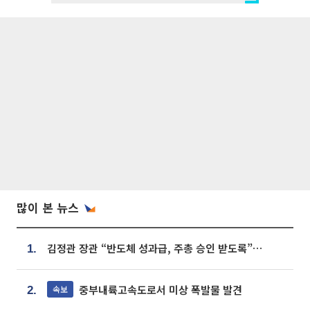
많이 본 뉴스
김정관 장관 “반도체 성과급, 주총 승인 받도록”…상법·자본시장법 개정 시사
1.
중부내륙고속도로서 미상 폭발물 발견
속보
2.