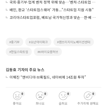
국회·중기부·업계 벤처 정책 위해 맞손…‘벤처·스타트업 성장 포럼’ 출범
배민, 판교 ‘스타트업스퀘어' 가동..."스타트업 지원 시동"
코리아스타트업포럼, 베트남 국가혁신청과 맞손…한·베 스타트업 협력 강화
#중기부
#쇼난아이파크
#캠브리지이노베이션센터
#한일스타트업
#K바이오랩허브
김동효 기자의 주요 뉴스
이해진 “엔비디아·브룩필드, 네이버에 14조원 투자”
0
0
0
0
좋아요
화나요
슬퍼요
추가취재 원해요