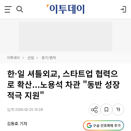
이투데이
산업
중기/벤처
한·일 셔틀외교, 스타트업 협력으
로 확산...노용석 차관 "동반 성장
적극 지원"
입력 2026-02-25 16:28
김동효 기자
구글 선호매체 추가