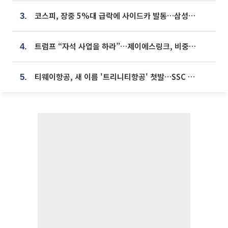
코스피, 장중 5%대 급락에 사이드카 발동…삼성·SK 동반 폭락
3.
트럼프 “자석 사업을 하라”…제이에스링크, 비중국 영구자석 공급망 구축 속도
4.
티웨이항공, 새 이름 '트리니티항공' 첫발…SSC 전략 본격화
5.