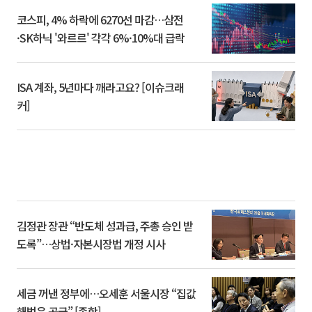
코스피, 4% 하락에 6270선 마감…삼전
·SK하닉 '와르르' 각각 6%·10%대 급락
ISA 계좌, 5년마다 깨라고요? [이슈크래
커]
김정관 장관 “반도체 성과급, 주총 승인 받
도록”…상법·자본시장법 개정 시사
세금 꺼낸 정부에…오세훈 서울시장 “집값
해법은 공급” [종합]