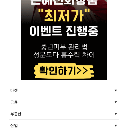
마켓
금융
부동산
산업