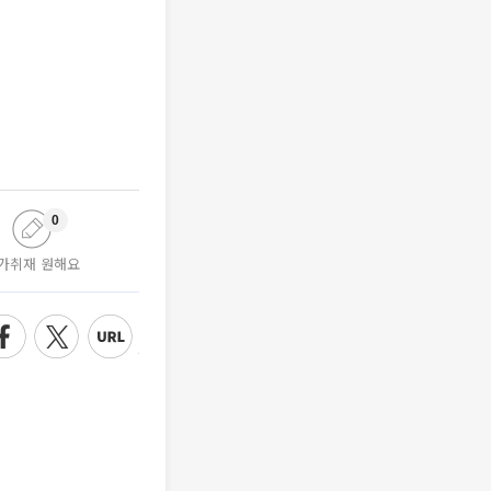
0
가취재 원해요