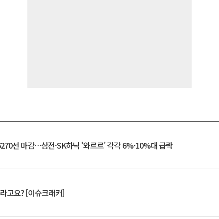
6270선 마감…삼전·SK하닉 '와르르' 각각 6%·10%대 급락
 깨라고요? [이슈크래커]