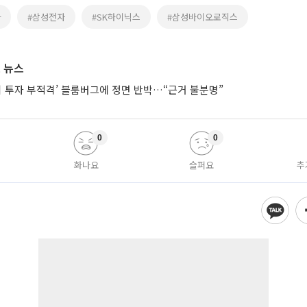
차
#삼성전자
#SK하이닉스
#삼성바이오로직스
 뉴스
시 투자 부적격’ 블룸버그에 정면 반박…“근거 불분명”
0
0
화나요
슬퍼요
추