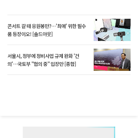
콘서트 갈 때 응원봉만?⋯'최애' 위한 필수
품 등장이오! [솔드아웃]
서울시, 정부에 정비사업 규제 완화 '건
의'⋯국토부 "협의 중" 입장만 [종합]