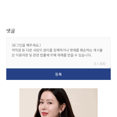
댓글
0 / 300