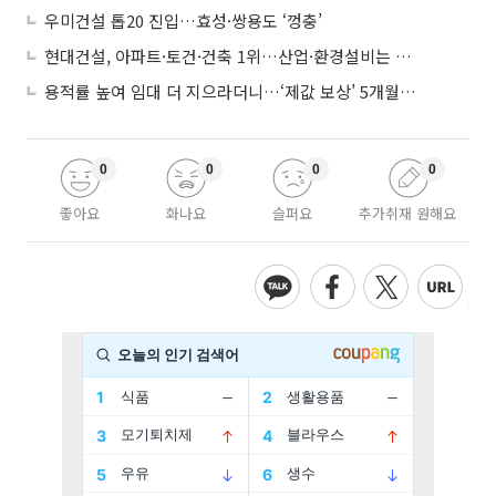
우미건설 톱20 진입…효성·쌍용도 ‘껑충’
현대건설, 아파트·토건·건축 1위…산업·환경설비는 삼성E&A
용적률 높여 임대 더 지으라더니…‘제값 보상’ 5개월째 국회에 발목
0
0
0
0
좋아요
화나요
슬퍼요
추가취재 원해요