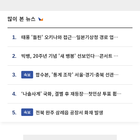
많이 본 뉴스
태풍 '돌핀' 오키나와 접근…일본기상청 경로 업데이트
1.
빅뱅, 20주년 기념 '새 뱅봉' 선보인다⋯콘서트 앞두고 팝업 개최
2.
합수본, '통계 조작' 서울·경기·충북 선관위 등 추가 압수수색
속보
3.
‘나솔사계’ 국화, 결별 후 재등장⋯첫인상 투표 휩쓸고 ‘인기녀’ 등극
4.
전북 완주 삼례읍 공장서 화재 발생
속보
5.