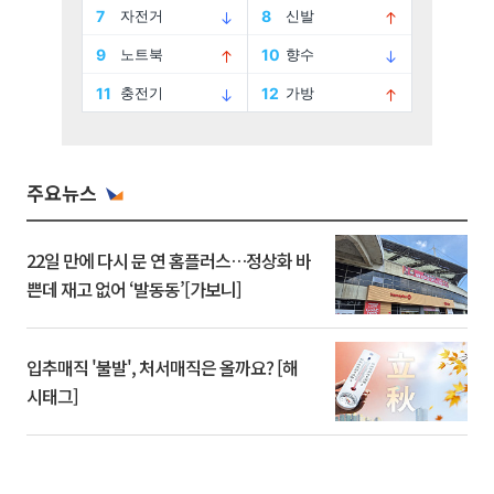
주요뉴스
22일 만에 다시 문 연 홈플러스…정상화 바
쁜데 재고 없어 ‘발동동’[가보니]
입추매직 '불발', 처서매직은 올까요? [해
시태그]