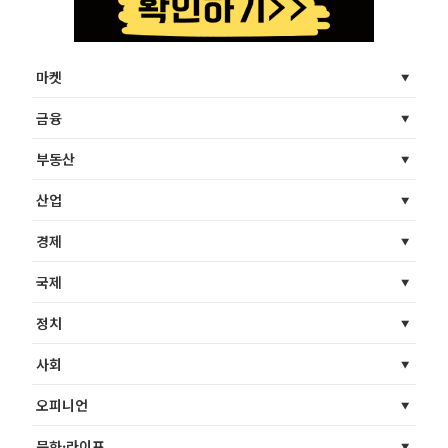
마켓
금융
부동산
산업
경제
국제
정치
사회
오피니언
문화·라이프