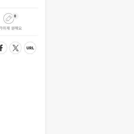
0
가취재 원해요