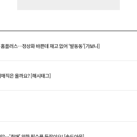
연 홈플러스…정상화 바쁜데 재고 없어 ‘발동동’[가보니]
서매직은 올까요? [해시태그]
?⋯'최애' 위한 필수품 등장이오! [솔드아웃]