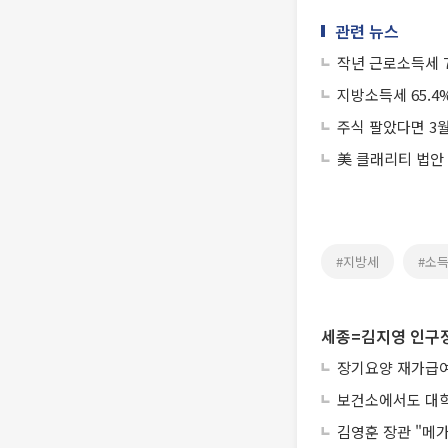
관련 뉴스
작년 근로소득세 7
지방소득세 65.4
주식 팔았다면 3
美 클래리티 법안
#지방세
#소
세종=김지영 인구
장기요양 재가급여 
보건소에서도 대학
김영훈 장관 "메가