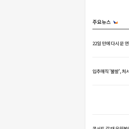
주요뉴스
22일 만에 다시 문 
입추매직 '불발', 처
콘서트 갈 때 응원봉만