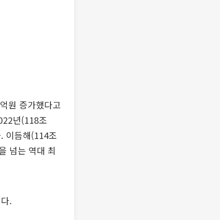
00억원 증가했다고
022년(118조
. 이듬해(114조
년을 넘는 역대 최
다.