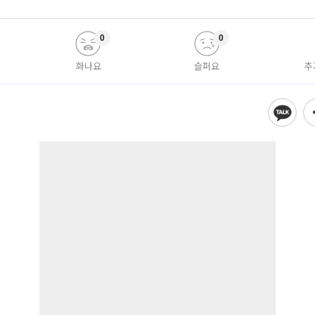
0
0
화나요
슬퍼요
추