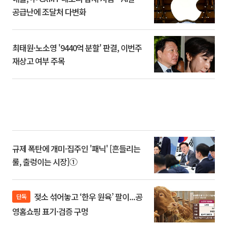
공급난에 조달처 다변화
최태원·노소영 '9440억 분할' 판결, 이번주
재상고 여부 주목
규제 폭탄에 개미·집주인 '패닉' [흔들리는
룰, 출렁이는 시장]①
젖소 섞어놓고 ‘한우 원육’ 팔이...공
단독
영홈쇼핑 표기·검증 구멍