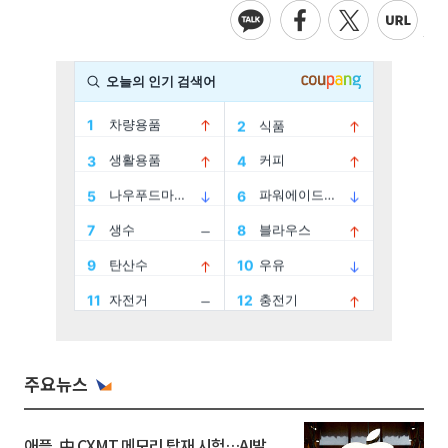
주요뉴스
애플, 中 CXMT 메모리 탑재 시험…AI발