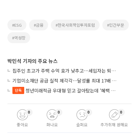
#ESG
#금융
#한국사회책임투자포럼
#민간부문
#역성장
박민석 기자의 주요 뉴스
집주인 초고가 주택 수억 호가 낮추고⋯세입자는 퇴거 위기
기업미소재단 공급 실적 제각각⋯달성률 최대 17배 차이
청년미래적금 우대형 믿고 갈아탔는데 ‘혜택 반토막’…심사 오류에 가입자 혼선
단독
0
0
0
0
좋아요
화나요
슬퍼요
추가취재 원해요