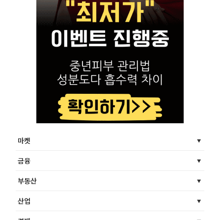
마켓
금융
부동산
산업