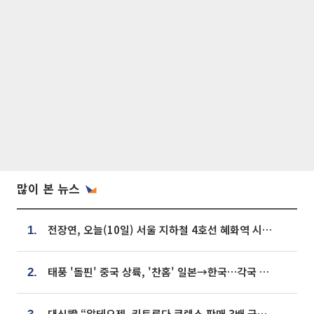
많이 본 뉴스
전장연, 오늘(10일) 서울 지하철 4호선 혜화역 시위…1호선 용산역 무정차
1.
태풍 '돌핀' 중국 상륙, '찬홈' 일본→한국…각국 기상청 예상 경로는?
2.
대신證 “알테오젠, 키트루다 큐렉스 판매 3배 급증…목표가 41만원 상향”