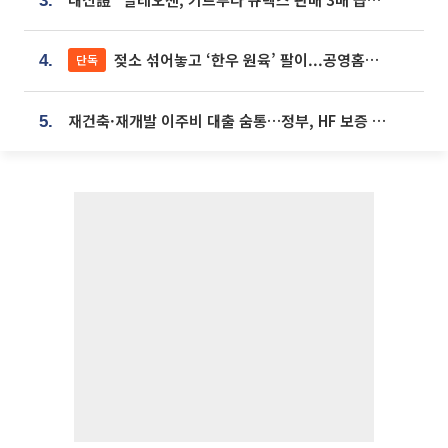
3.
젖소 섞어놓고 ‘한우 원육’ 팔이...공영홈쇼핑 표기·검증 구멍
단독
4.
재건축·재개발 이주비 대출 숨통…정부, HF 보증 신설 추진
5.