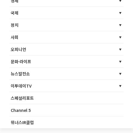
경제
국제
정치
사회
오피니언
문화·라이프
뉴스발전소
이투데이TV
스페셜리포트
Channel 5
위너스IR클럽