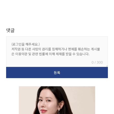
댓글
0 / 300