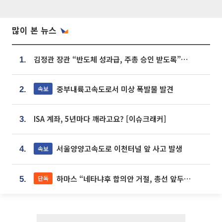
많이 본 뉴스
김정관 장관 “반도체 성과급, 주총 승인 받도록”…상법·자본시장법 개정 시사
1.
중부내륙고속도로서 미상 폭발물 발견
속보
2.
ISA 계좌, 5년마다 깨라고요? [이슈크래커]
3.
서울양양고속도로 이천터널 앞 사고 발생
속보
4.
하마스 “네타냐후 합의안 거절, 총선 앞두고 시간 끌기”
단독
5.