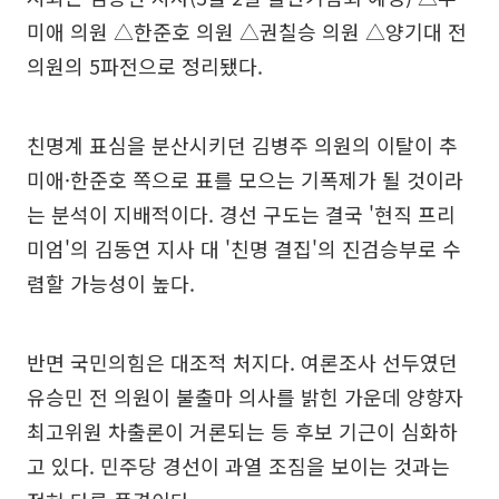
미애 의원 △한준호 의원 △권칠승 의원 △양기대 전
의원의 5파전으로 정리됐다.
친명계 표심을 분산시키던 김병주 의원의 이탈이 추
미애·한준호 쪽으로 표를 모으는 기폭제가 될 것이라
는 분석이 지배적이다. 경선 구도는 결국 '현직 프리
미엄'의 김동연 지사 대 '친명 결집'의 진검승부로 수
렴할 가능성이 높다.
반면 국민의힘은 대조적 처지다. 여론조사 선두였던
유승민 전 의원이 불출마 의사를 밝힌 가운데 양향자
최고위원 차출론이 거론되는 등 후보 기근이 심화하
고 있다. 민주당 경선이 과열 조짐을 보이는 것과는