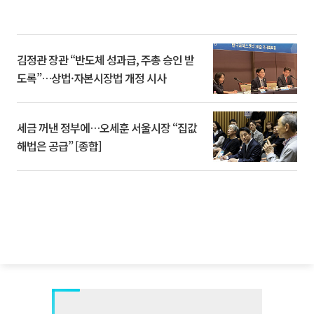
김정관 장관 “반도체 성과급, 주총 승인 받
도록”…상법·자본시장법 개정 시사
세금 꺼낸 정부에…오세훈 서울시장 “집값
해법은 공급” [종합]