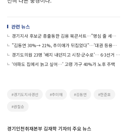
전혀 다른 풍경이다.
관련 뉴스
경기지사 후보군 총출동한 김용 북콘서트…"명심 줄 세우기"인가, "친명세력 결집"인가
"김동연 30%→ 21%, 추미애가 뒤집었다"…'대권 등용문' 경기도, 100일 전쟁의 서막
경기도의원 23명 '배지 내던지고 시장·군수로'… 6·3선거 100일전, 대권 등용문 경기도가 끓는다
‘아파도 집에서 늙고 싶어…’ 고령 가구 40%가 노후 주택
#경기도지사경선
#추미애
#김동연
#한준호
#권칠승
경기인천취재본부 김재학 기자의 주요 뉴스