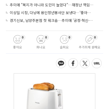
추미애 "복지가 아니라 도민이 늘었다"…재정난 책임론 정면돌파
이상일 시장, 다낭에 용인청년봉사단 보낸다…'좋아용 거리' 만든다
경기신보, 남양주본점 첫 워크숍…추미애 '공정·혁신·포용' 전면 반영
0
0
0
0
좋아요
화나요
슬퍼요
추가취재 원해요