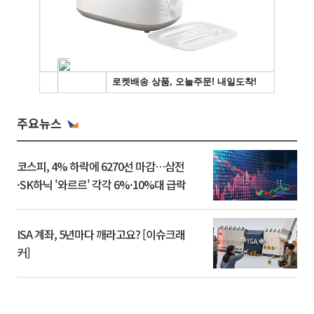
주요뉴스
코스피, 4% 하락에 6270선 마감…삼전
·SK하닉 '와르르' 각각 6%·10%대 급락
ISA 계좌, 5년마다 깨라고요? [이슈크래
커]