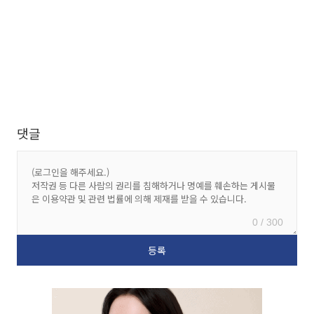
댓글
0 / 300