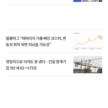
블룸버그 “레버리지 거품 빠진 코스피, 변
동성 최악 국면 지났을 가능성”
영업익으로 이자도 못 낸다…건설 한계기
업 5년 새 62→173곳