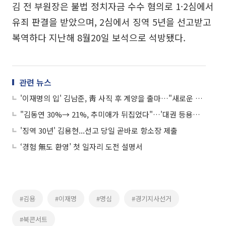
김 전 부원장은 불법 정치자금 수수 혐의로 1·2심에서
유죄 판결을 받았으며, 2심에서 징역 5년을 선고받고
복역하다 지난해 8월20일 보석으로 석방됐다.
관련 뉴스
'이재명의 입' 김남준, 靑 사직 후 계양을 출마…"새로운 도전 나선다"
"김동연 30%→ 21%, 추미애가 뒤집었다"…'대권 등용문' 경기도, 100일 전쟁의 서막
'징역 30년' 김용현...선고 당일 곧바로 항소장 제출
‘경험 無도 환영’ 첫 일자리 도전 설명서
#김용
#이재명
#명심
#경기지사선거
#북콘서트