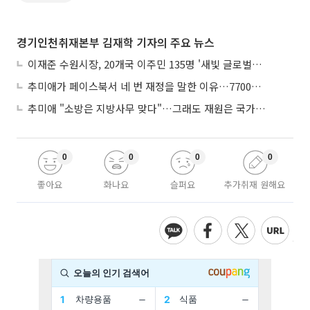
경기인천취재본부 김재학 기자의 주요 뉴스
이재준 수원시장, 20개국 이주민 135명 '새빛 글로벌프렌즈' 위촉
추미애가 페이스북서 네 번 재정을 말한 이유…7700억 추경 열쇠는 도의회에
추미애 "소방은 지방사무 맞다"…그래도 재원은 국가가 나눠야
0
0
0
0
좋아요
화나요
슬퍼요
추가취재 원해요