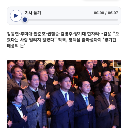
기사 듣기
00:00 / 06:07
김동연·추미애·한준호·권칠승·김병주·양기대 한자리…김용 "오
겠다는 사람 말리지 않았다" 직격, 평택을 출마설까지 '경기판
태풍의 눈'