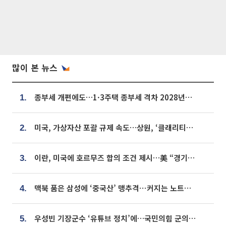
많이 본 뉴스
종부세 개편에도…1·3주택 종부세 격차 2028년부터 확대
1.
미국, 가상자산 포괄 규제 속도…상원, ‘클래리티법’ 9월 절차투표 추진
2.
이란, 미국에 호르무즈 합의 조건 제시…美 “경기 아직 안 끝나” [종합]
3.
맥북 품은 삼성에 ‘중국산’ 맹추격⋯커지는 노트북 OLED 시장
4.
우성빈 기장군수 ‘유튜브 정치’에…국민의힘 군의원들 집단 반발
5.