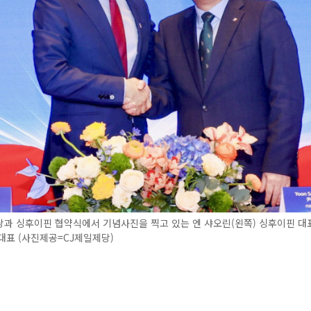
당과 싱후이핀 협약식에서 기념사진을 찍고 있는 엔 샤오린(왼쪽) 싱후이핀 대
대표 (사진제공=CJ제일제당)