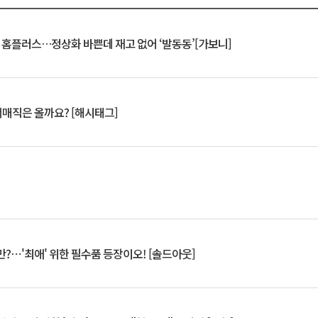
연 홈플러스…정상화 바쁜데 재고 없어 ‘발동동’[가보니]
서매직은 올까요? [해시태그]
?⋯'최애' 위한 필수품 등장이오! [솔드아웃]