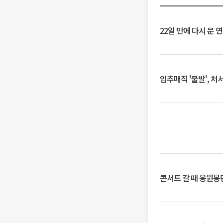
22일 만에 다시 문 
입추매직 '불발', 처
콘서트 갈 때 응원봉만