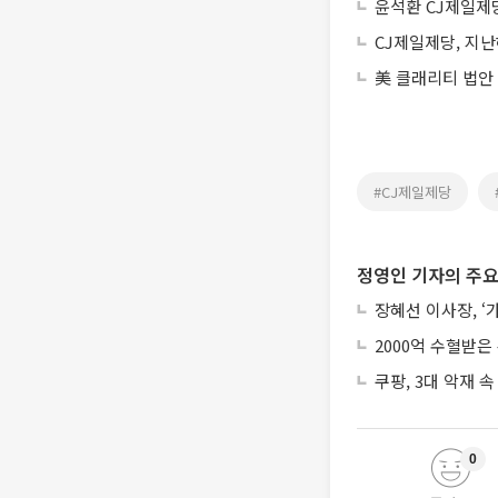
윤석환 CJ제일제
CJ제일제당, 지난
美 클래리티 법안
#CJ제일제당
정영인 기자의 주요
장혜선 이사장, ‘
2000억 수혈받은
쿠팡, 3대 악재 속
0