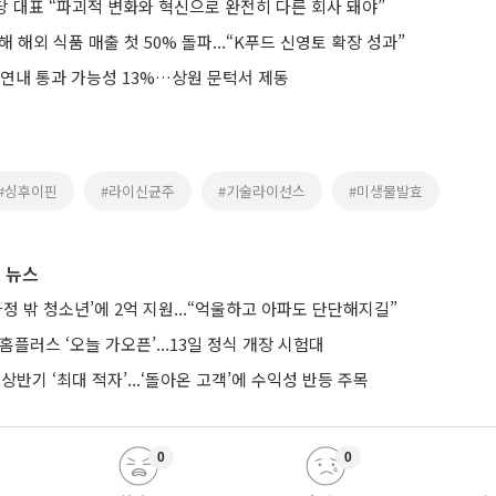
당 대표 “파괴적 변화와 혁신으로 완전히 다른 회사 돼야”
해 해외 식품 매출 첫 50% 돌파...“K푸드 신영토 확장 성과”
 연내 통과 가능성 13%…상원 문턱서 제동
#싱후이핀
#라이신균주
#기술라이선스
#미생물발효
 뉴스
가정 밖 청소년’에 2억 지원...“억울하고 아파도 단단해지길”
 홈플러스 ‘오늘 가오픈’...13일 정식 개장 시험대
 상반기 ‘최대 적자’...‘돌아온 고객’에 수익성 반등 주목
0
0