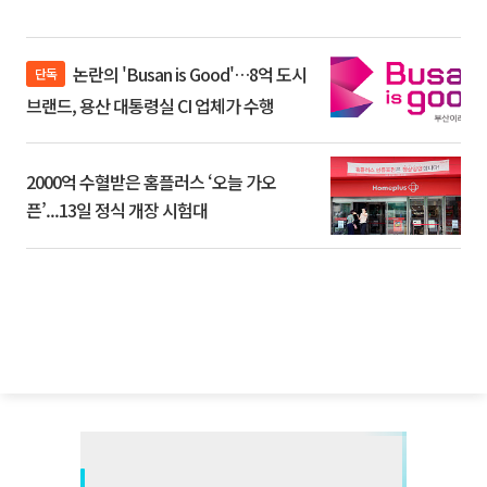
논란의 'Busan is Good'…8억 도시
단독
브랜드, 용산 대통령실 CI 업체가 수행
2000억 수혈받은 홈플러스 ‘오늘 가오
픈’...13일 정식 개장 시험대