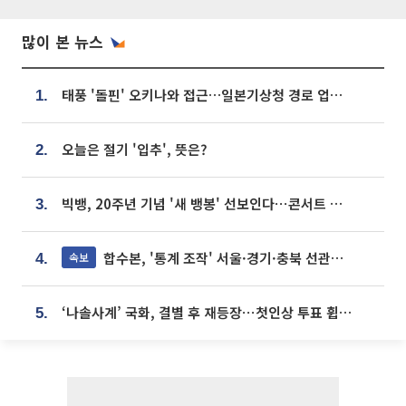
많이 본 뉴스
태풍 '돌핀' 오키나와 접근…일본기상청 경로 업데이트
1.
오늘은 절기 '입추', 뜻은?
2.
빅뱅, 20주년 기념 '새 뱅봉' 선보인다⋯콘서트 앞두고 팝업 개최
3.
합수본, '통계 조작' 서울·경기·충북 선관위 등 추가 압수수색
속보
4.
‘나솔사계’ 국화, 결별 후 재등장⋯첫인상 투표 휩쓸고 ‘인기녀’ 등극
5.