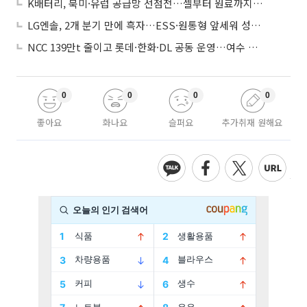
K배터리, 북미·유럽 공급망 선점전…셀부터 원료까지 현지화
LG엔솔, 2개 분기 만에 흑자…ESS·원통형 앞세워 성장 가속
NCC 139만t 줄이고 롯데·한화·DL 공동 운영…여수 1호 본궤도
0
0
0
0
좋아요
화나요
슬퍼요
추가취재 원해요