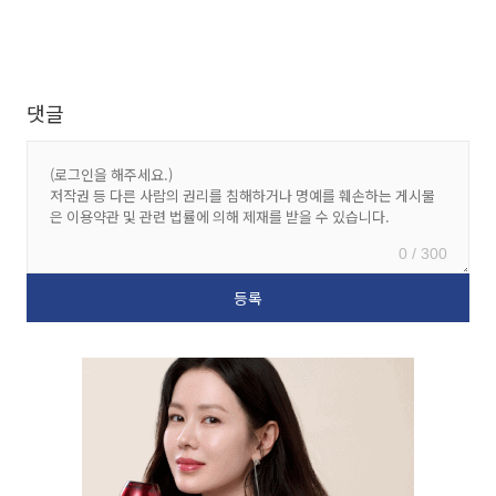
댓글
0 / 300