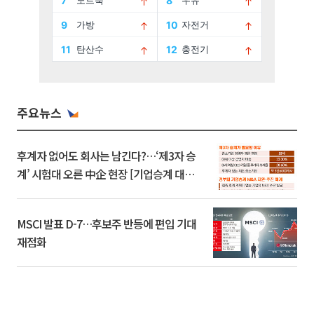
주요뉴스
후계자 없어도 회사는 남긴다?…‘제3자 승
계’ 시험대 오른 中企 현장 [기업승계 대전
환]
MSCI 발표 D-7…후보주 반등에 편입 기대
재점화