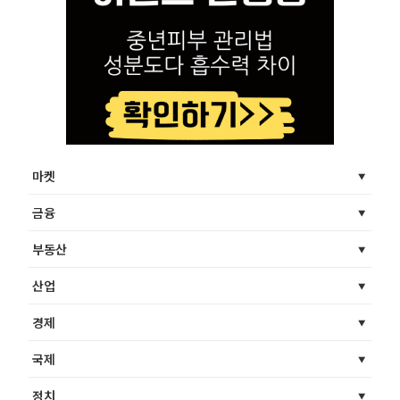
마켓
금융
부동산
산업
경제
국제
정치