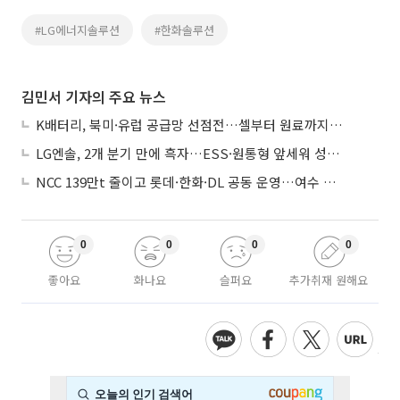
#LG에너지솔루션
#한화솔루션
김민서 기자의 주요 뉴스
K배터리, 북미·유럽 공급망 선점전…셀부터 원료까지 현지화
LG엔솔, 2개 분기 만에 흑자…ESS·원통형 앞세워 성장 가속
NCC 139만t 줄이고 롯데·한화·DL 공동 운영…여수 1호 본궤도
0
0
0
0
좋아요
화나요
슬퍼요
추가취재 원해요