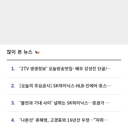
많이 본 뉴스
'2TV 생생정보' 오늘방송맛집- 배우 강성진 단골! 쌀국수ㆍ푸팟퐁 커리 맛집 '블○○○'
1.
[오늘의 주요공시] SK하이닉스·HLB·진에어·포스코홀딩스·네이버·대우건설 등
2.
'불안과 기대 사이' 널뛰는 SK하이닉스…증권가 "HBM4·LTA 기반 펀터멘털 견고"
3.
'나혼산' 류혜영, 고경표와 16년산 우정…"자취방서 부모님과 마주쳐"
4.