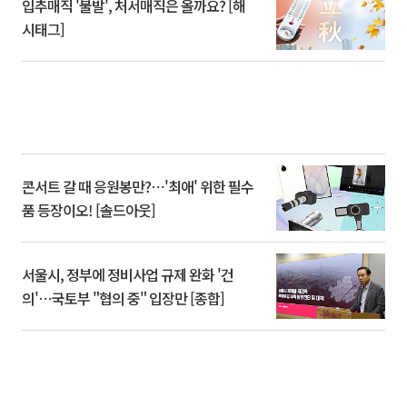
입추매직 '불발', 처서매직은 올까요? [해
시태그]
콘서트 갈 때 응원봉만?⋯'최애' 위한 필수
품 등장이오! [솔드아웃]
서울시, 정부에 정비사업 규제 완화 '건
의'⋯국토부 "협의 중" 입장만 [종합]