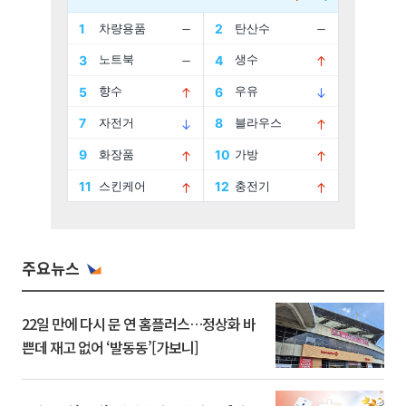
주요뉴스
22일 만에 다시 문 연 홈플러스…정상화 바
쁜데 재고 없어 ‘발동동’[가보니]