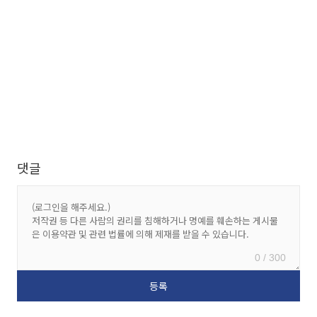
댓글
0 / 300