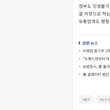
정부도 민생물가 
을 의장으로 하는
유통업계도 명절
관련 뉴스
이병권 중기부 2차
"도매시장부터 마
유럽증시, 英 물가
美 클래리티 법안
#물가
#농수