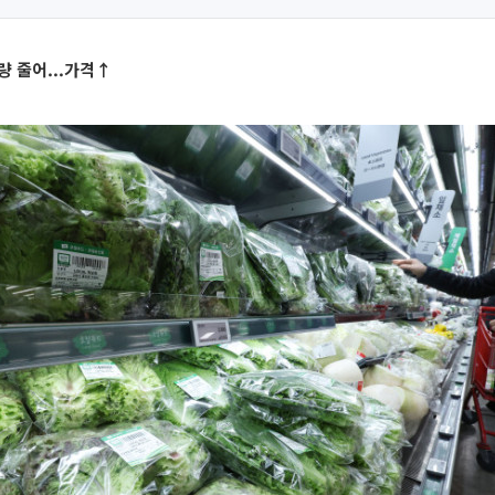
량 줄어...가격↑