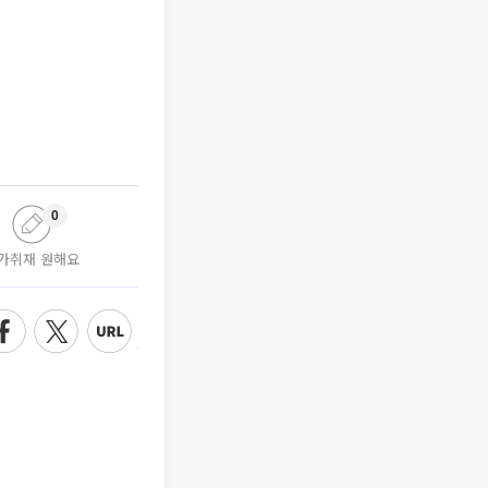
0
가취재 원해요