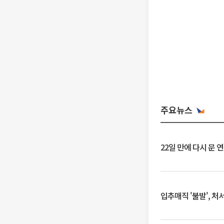
주요뉴스
22일 만에 다시 문 
입추매직 '불발', 처