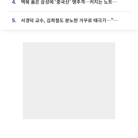
맥북 품은 삼성에 ‘중국산’ 맹추격⋯커지는 노트북 OLED 시장
4.
서경덕 교수, 김희철도 분노한 거꾸로 태극기⋯"엉터리는 아냐, 아쉬울 뿐"
5.