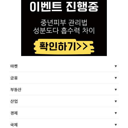
마켓
금융
부동산
산업
경제
국제