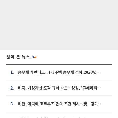
많이 본 뉴스
종부세 개편에도…1·3주택 종부세 격차 2028년부터 확대
1.
미국, 가상자산 포괄 규제 속도…상원, ‘클래리티법’ 9월 절차투표 추진
2.
이란, 미국에 호르무즈 합의 조건 제시…美 “경기 아직 안 끝나” [종합]
3.