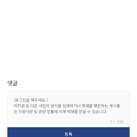
댓글
0 / 300