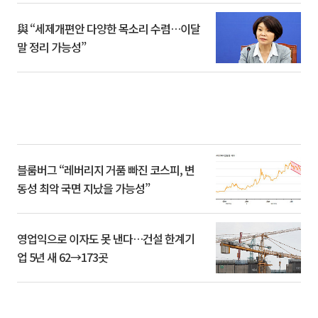
與 “세제개편안 다양한 목소리 수렴…이달
말 정리 가능성”
블룸버그 “레버리지 거품 빠진 코스피, 변
동성 최악 국면 지났을 가능성”
영업익으로 이자도 못 낸다…건설 한계기
업 5년 새 62→173곳