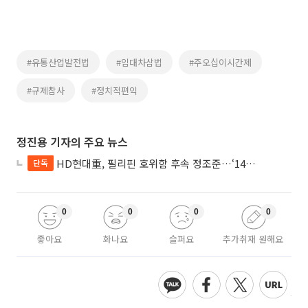
#유통산업발전법
#임대차삼법
#주오십이시간제
#규제참사
#정치적편익
정진용 기자의 주요 뉴스
HD현대重, 필리핀 호위함 후속 정조준…‘14척+α’ 싹쓸이 노린다
단독
0
0
0
0
좋아요
화나요
슬퍼요
추가취재 원해요