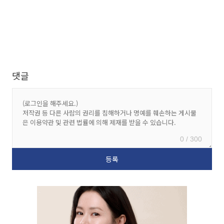
댓글
0 / 300