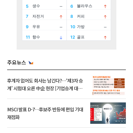
주요뉴스
후계자 없어도 회사는 남긴다?…‘제3자 승
계’ 시험대 오른 中企 현장 [기업승계 대전
환]
MSCI 발표 D-7…후보주 반등에 편입 기대
재점화