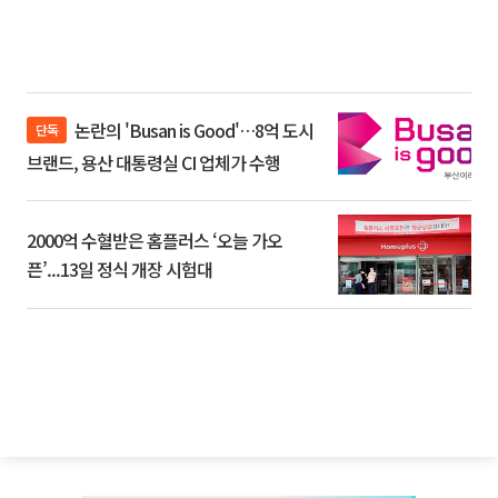
논란의 'Busan is Good'…8억 도시
단독
브랜드, 용산 대통령실 CI 업체가 수행
2000억 수혈받은 홈플러스 ‘오늘 가오
픈’...13일 정식 개장 시험대