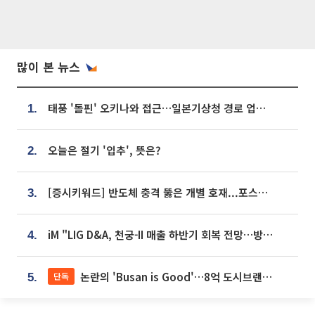
많이 본 뉴스
태풍 '돌핀' 오키나와 접근…일본기상청 경로 업데이트
1.
오늘은 절기 '입추', 뜻은?
2.
[증시키워드] 반도체 충격 뚫은 개별 호재...포스코퓨처엠·에코프로·한화솔루션 '눈길'
3.
iM "LIG D&A, 천궁-II 매출 하반기 회복 전망…방산 톱픽 유지"
4.
논란의 'Busan is Good'…8억 도시브랜드, 용산 대통령실 CI 업체가 수행
단독
5.