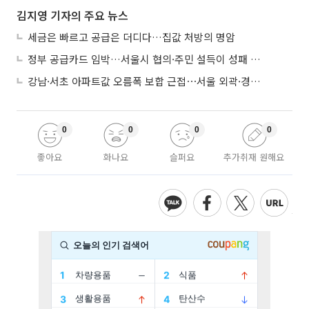
김지영 기자의 주요 뉴스
세금은 빠르고 공급은 더디다…집값 처방의 명암
정부 공급카드 임박…서울시 협의·주민 설득이 성패 가른다
강남·서초 아파트값 오름폭 보합 근접⋯서울 외곽·경기 남부 중심 매수세
0
0
0
0
좋아요
화나요
슬퍼요
추가취재 원해요