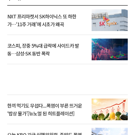
NXT 프리마켓서 SK하이닉스 또 하한
가⋯‘11주 거래’에 시초가 왜곡
코스피, 장중 5%대 급락에 사이드카 발
동…삼성·SK 동반 폭락
한끼 먹기도 무섭다...폭염이 부른 뜨거운
‘밥상 물가’[뉴노멀 된 히트플레이션]
오늘 KBO 긴급 실행위원회, 주말도 폭염