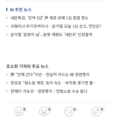
AI 추천 뉴스
내란특검, '징역 5년' 尹 체포 방해 1심 판결 항소
사형이냐 무기징역이냐…윤석열 오늘 1심 선고, 전망은?
윤석열 '운명의 날'...본류 재판도 '내란죄' 인정할까
조소현 기자의 주요 뉴스
野 “헌재 간다”지만…현실적 카드는 檢 권한쟁의
정성호 “형소법 개정, 빛의 속도…부작용 생기면 빨리 고쳐야”
헌재行 가능성…권한쟁의‧헌법소원 수순 밟나
0
0
0
0