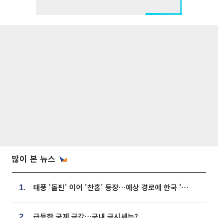
많이 본 뉴스
태풍 '돌핀' 이어 '찬홈' 등장…예상 경로에 한국 '한숨'
1.
급등한 국제 금값…국내 금시세는?
2.