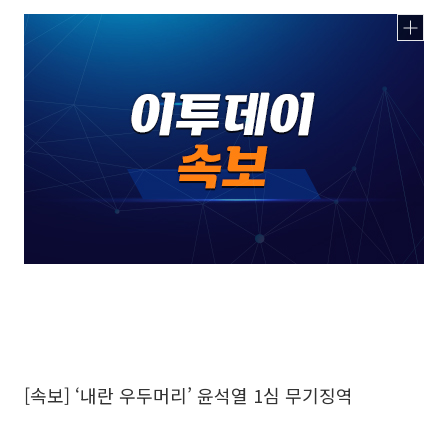
[속보] ‘내란 우두머리’ 윤석열 1심 무기징역