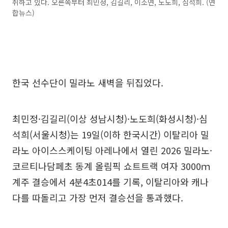
취하고 있다. 오른쪽부터 최민정, 김길리, 이소연, 노도희, 심석희. (연
합뉴스)
한국 선수단이 밀라노 새벽을 뒤집었다.
최민정·김길리(이상 성남시청)·노도희(화성시청)·심
석희(서울시청)는 19일(이하 한국시간) 이탈리아 밀
라노 아이스스케이팅 아레나에서 열린 2026 밀라노·
코르티나담페초 동계 올림픽 쇼트트랙 여자 3000ｍ
계주 결승에서 4분4초014를 기록, 이탈리아와 캐나
다를 따돌리고 가장 먼저 결승선을 통과했다.