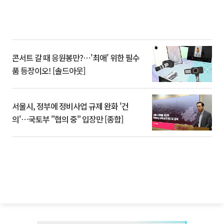
콘서트 갈 때 응원봉만?⋯'최애' 위한 필수
품 등장이오! [솔드아웃]
서울시, 정부에 정비사업 규제 완화 '건
의'⋯국토부 "협의 중" 입장만 [종합]