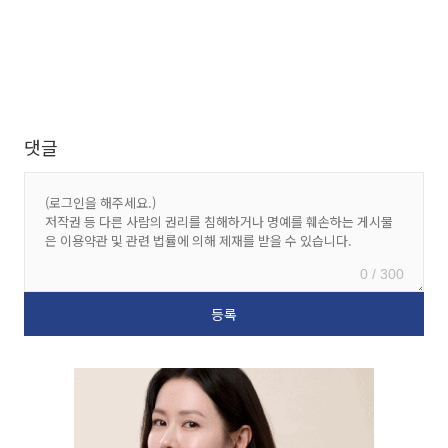
댓글
0 / 300