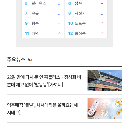
주요뉴스
22일 만에 다시 문 연 홈플러스…정상화 바
쁜데 재고 없어 ‘발동동’[가보니]
입추매직 '불발', 처서매직은 올까요? [해
시태그]