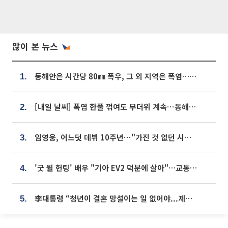
많이 본 뉴스
동해안은 시간당 80㎜ 폭우, 그 외 지역은 폭염…‘극과 극 날씨’
1.
[내일 날씨] 폭염 한풀 꺾여도 무더위 계속⋯동해안 이틀 연속 비
2.
임영웅, 어느덧 데뷔 10주년⋯"가진 것 없던 시절, 내 앞엔 20명의 팬뿐"
3.
'굿 윌 헌팅' 배우 "기아 EV2 덕분에 살아"…교통사고 후 안전성 극찬
4.
李대통령 “청년이 결혼 망설이는 일 없어야...제도상 불이익 조사”
5.