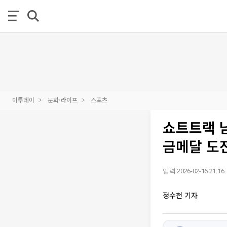
이투데이
문화·라이프
스포츠
쇼트트랙 남
금메달 도전
입력 2026-02-16 21:16
정수천 기자