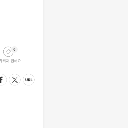
0
가취재 원해요