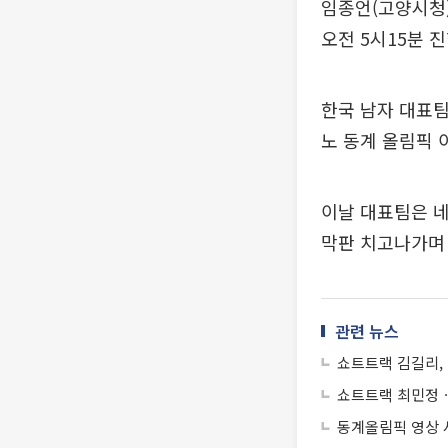
임종언(고양시청)
오전 5시15분 
한국 남자 대표팀
노 동계 올림픽 
이날 대표팀은 네
막판 치고나가며 
관련 뉴스
쇼트트랙 김길리, 
쇼트트랙 최민정ㆍ
동계올림픽 영상 사