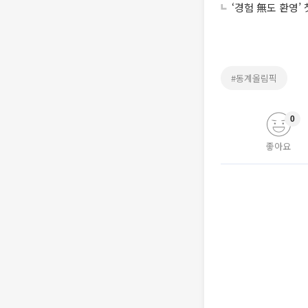
‘경험 無도 환영’
#동계올림픽
0
좋아요