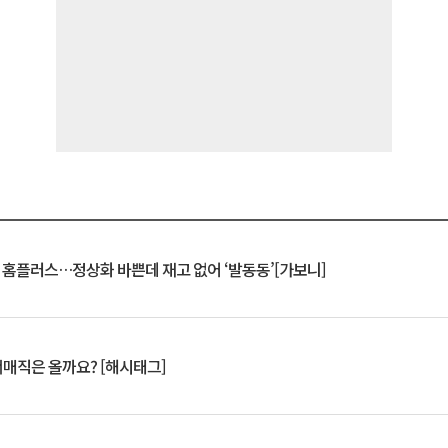
연 홈플러스…정상화 바쁜데 재고 없어 ‘발동동’[가보니]
서매직은 올까요? [해시태그]