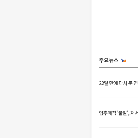
주요뉴스
22일 만에 다시 문 
입추매직 '불발', 처