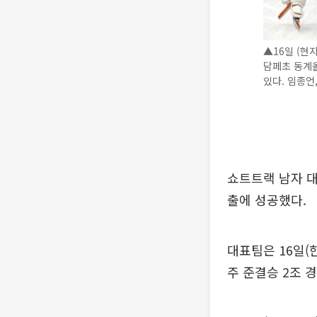
▲16일 (현
담페초 동계올
있다. 임종언
쇼트트랙 남자 대
출에 성공했다.
대표팀은 16일(
주 준결승 2조 