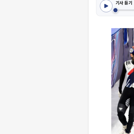
기사 듣기