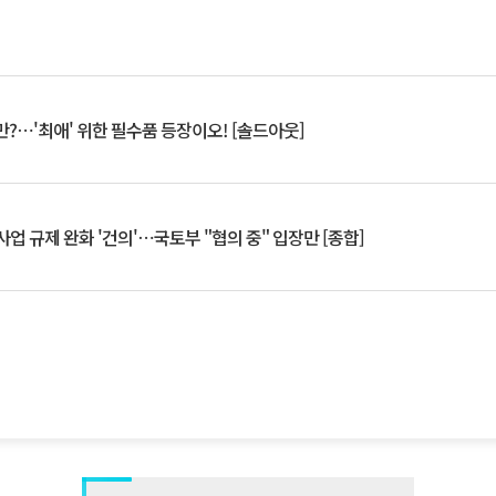
?⋯'최애' 위한 필수품 등장이오! [솔드아웃]
업 규제 완화 '건의'⋯국토부 "협의 중" 입장만 [종합]