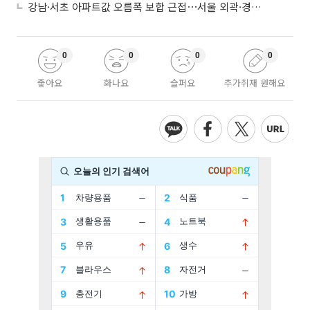
강남·서초 아파트값 오름폭 보합 근접⋯서울 외곽·경기 남부 중심 매수세
0
0
0
0
좋아요
화나요
슬퍼요
추가취재 원해요