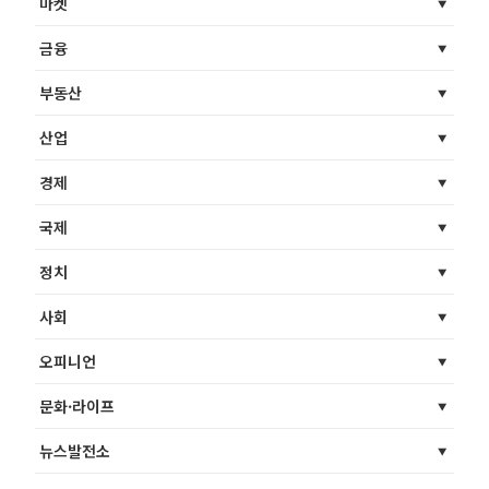
마켓
금융
부동산
산업
경제
국제
정치
사회
오피니언
문화·라이프
뉴스발전소