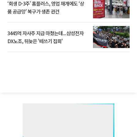
‘회생 D-3주’ 홈플러스, 영업 재개에도 ‘상
품 공급망’ 복구가 생존 관건
3445억 자사주 지급 마쳤는데...삼성전자
DX노조, 뒤늦은 '떼쓰기 집회'