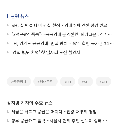
관련 뉴스
SH, 설 명절 대비 건설 현장‧임대주택 안전 점검 완료
"3억→8억 폭등"…공공임대 분양전환 '희망고문', 경기도 보증 나서라
LH, 경기도 공공임대 '빈집 방치'…양주 회천 공가율 34.7% 충격
‘경험 無도 환영’ 첫 일자리 도전 설명서
#공공임대
#임대주택
#LH
#SH
#GH
김지영 기자의 주요 뉴스
세금은 빠르고 공급은 더디다…집값 처방의 명암
정부 공급카드 임박…서울시 협의·주민 설득이 성패 가른다