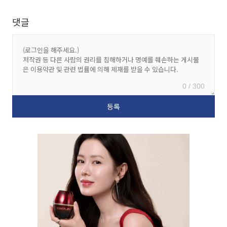
댓글
0 / 300