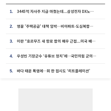
3445억 자사주 지급 마쳤는데...삼성전자 DX노조, 뒤늦은 '떼쓰기 집회'
1.
영끌 '주택공급' 대책 임박⋯비아파트·도심복합까지 총동원
2.
이란 “호르무즈 새 항로 합의 매우 근접...미국 배상 먼저”
3.
우성빈 기장군수 ‘유튜브 정치’에…국민의힘 군의원들 집단 반발
4.
바다 태운 폭염에…회 한 접시도 ‘히트플레이션’
5.