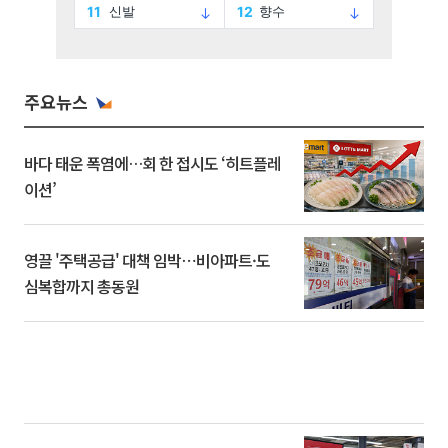
주요뉴스
바다 태운 폭염에…회 한 접시도 ‘히트플레
이션’
영끌 '주택공급' 대책 임박⋯비아파트·도
심복합까지 총동원