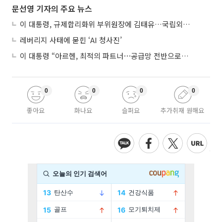
문선영 기자의 주요 뉴스
이 대통령, 규제합리화위 부위원장에 김태유…국립외교원장 김흥규
레버리지 사태에 묻힌 ‘AI 청사진’
이 대통령 “아르헨, 최적의 파트너⋯공급망 전반으로 확대”
0
0
0
0
좋아요
화나요
슬퍼요
추가취재 원해요