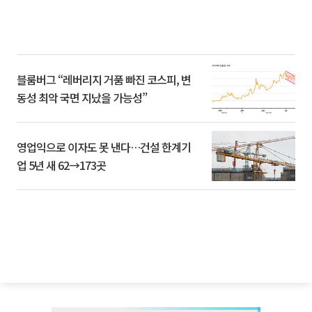
블룸버그 “레버리지 거품 빠진 코스피, 변
동성 최악 국면 지났을 가능성”
영업익으로 이자도 못 낸다…건설 한계기
업 5년 새 62→173곳