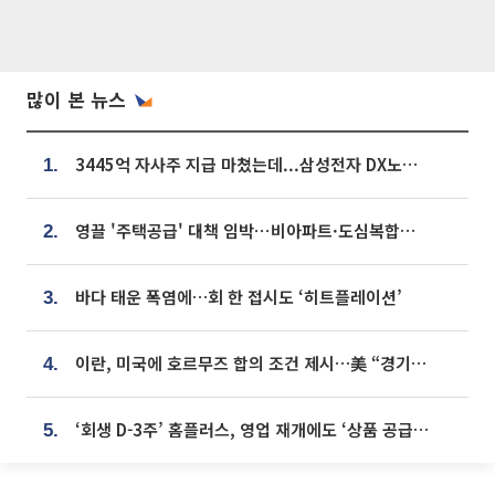
많이 본 뉴스
3445억 자사주 지급 마쳤는데...삼성전자 DX노조, 뒤늦은 '떼쓰기 집회'
1.
영끌 '주택공급' 대책 임박⋯비아파트·도심복합까지 총동원
2.
바다 태운 폭염에…회 한 접시도 ‘히트플레이션’
3.
이란, 미국에 호르무즈 합의 조건 제시…美 “경기 아직 안 끝나” [종합]
4.
‘회생 D-3주’ 홈플러스, 영업 재개에도 ‘상품 공급망’ 복구가 생존 관건
5.