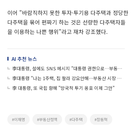
이어 "바람직하지 못한 투자·투기용 다주택과 정당한
다주택을 묶어 편짜기 하는 것은 선량한 다주택자들
을 이용하는 나쁜 행위"라고 재차 강조했다.
AI 추천 뉴스
李대통령, 설에도 SNS 메시지 "대통령 권한으로…부동산공화국 극복에 사력"
李대통령 "나는 1주택, 집 팔라 강요안해⋯부동산 시장 정상화 하자는 것"
李 대통령, 또 국힘 향해 "망국적 투기 옹호 이제 그만"
#이재명
#부동산정책
#다주택
#장동혁