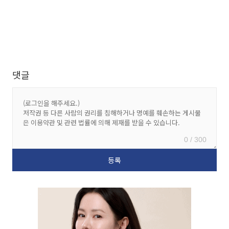
댓글
0 / 300