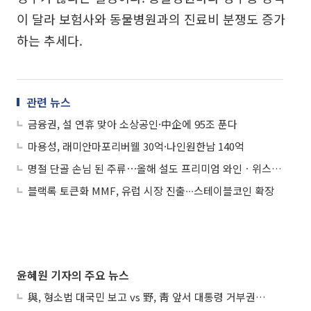
이 달라 보험사와 동물병원과의 진료비 분쟁도 증가
하는 추세다.
관련 뉴스
금융권, 설 연휴 맞아 소상공인·中企에 95조 푼다
마용성, 래미안마포리버웰 30억·나인원한남 140억
명절 단골 손님 된 주류⋯올해 설도 프리미엄 와인ㆍ위스키 대세
블랙록 토큰화 MMF, 유럽 시장 진출∙∙∙스테이블코인 확장
윤혜원 기자의 주요 뉴스
與, 형소법 대국민 보고 vs 野, 靑 앞서 대통령 거부권 촉구