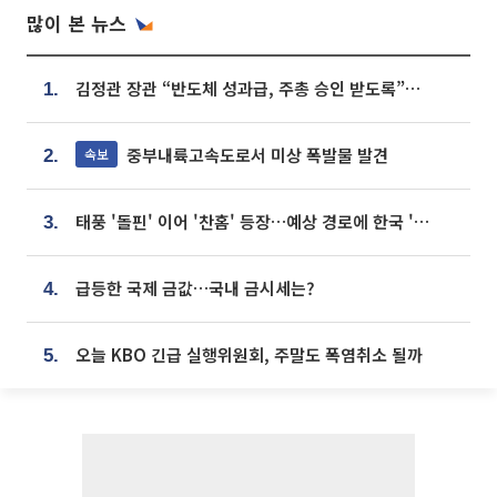
많이 본 뉴스
김정관 장관 “반도체 성과급, 주총 승인 받도록”…상법·자본시장법 개정 시사
1.
중부내륙고속도로서 미상 폭발물 발견
속보
2.
태풍 '돌핀' 이어 '찬홈' 등장…예상 경로에 한국 '한숨'
3.
급등한 국제 금값…국내 금시세는?
4.
오늘 KBO 긴급 실행위원회, 주말도 폭염취소 될까
5.