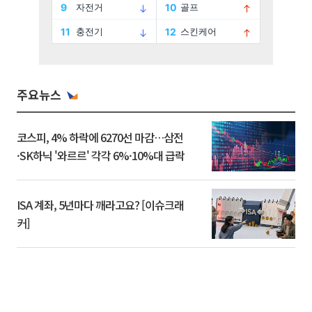
주요뉴스
코스피, 4% 하락에 6270선 마감…삼전
·SK하닉 '와르르' 각각 6%·10%대 급락
ISA 계좌, 5년마다 깨라고요? [이슈크래
커]