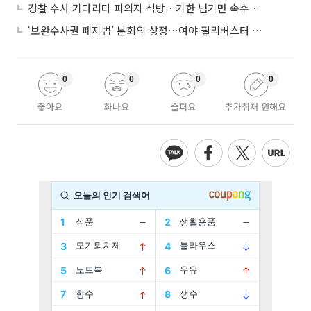
경찰 수사 기다리다 피의자 석방…기한 넘기면 속수무책
‘보완수사권 폐지법’ 본회의 상정…여야 필리버스터 대치
0
0
0
0
좋아요
화나요
슬퍼요
추가취재 원해요