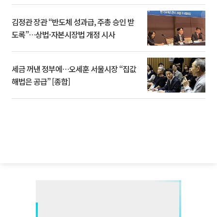
김정관 장관 “반도체 성과급, 주총 승인 받
도록”…상법·자본시장법 개정 시사
세금 꺼낸 정부에…오세훈 서울시장 “집값
해법은 공급” [종합]