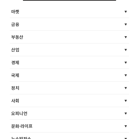
마켓
금융
부동산
산업
경제
국제
정치
사회
오피니언
문화·라이프
뉴스발전소