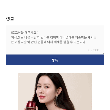
댓글
0 / 300