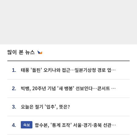
많이 본 뉴스
태풍 '돌핀' 오키나와 접근…일본기상청 경로 업데이트
1.
빅뱅, 20주년 기념 '새 뱅봉' 선보인다⋯콘서트 앞두고 팝업 개최
2.
오늘은 절기 '입추', 뜻은?
3.
합수본, '통계 조작' 서울·경기·충북 선관위 등 추가 압수수색
속보
4.