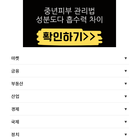
마켓
금융
부동산
산업
경제
국제
정치