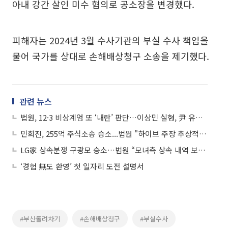
아내 강간 살인 미수 혐의로 공소장을 변경했다.
피해자는 2024년 3월 수사기관의 부실 수사 책임을
물어 국가를 상대로 손해배상청구 소송을 제기했다.
관련 뉴스
법원, 12·3 비상계엄 또 ‘내란’ 판단…이상민 실형, 尹 유죄 가능성 커지나
민희진, 255억 주식소송 승소...법원 "하이브 주장 추상적·증거 부족"
LG家 상속분쟁 구광모 승소…법원 “모녀측 상속 내역 보고 받아”
‘경험 無도 환영’ 첫 일자리 도전 설명서
#부산돌려차기
#손해배상청구
#부실수사