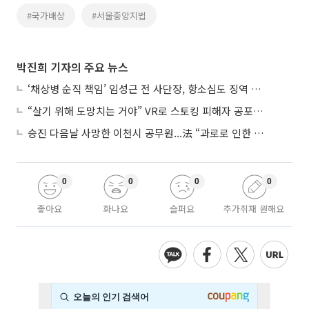
#국가배상
#서울중앙지법
박진희 기자의 주요 뉴스
‘채상병 순직 책임’ 임성근 전 사단장, 항소심도 징역 3년
“살기 위해 도망치는 거야” VR로 스토킹 피해자 공포 마주한 수형자들
승진 다음날 사망한 이천시 공무원...法 “과로로 인한 순직”
0
0
0
0
좋아요
화나요
슬퍼요
추가취재 원해요