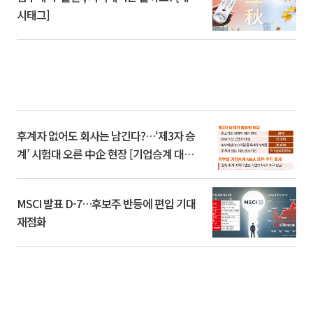
시태그]
후계자 없어도 회사는 남긴다?…‘제3자 승
계’ 시험대 오른 中企 현장 [기업승계 대전
환]
MSCI 발표 D-7…후보주 반등에 편입 기대
재점화