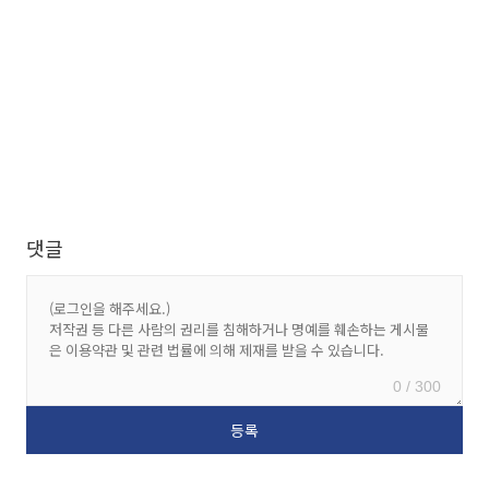
댓글
0 / 300