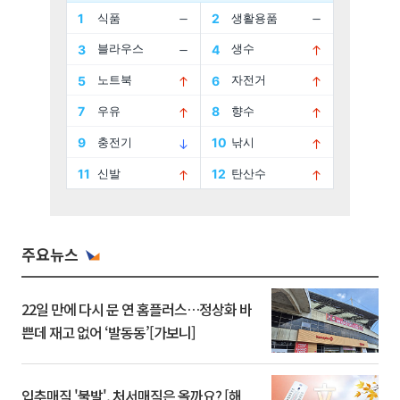
주요뉴스
22일 만에 다시 문 연 홈플러스…정상화 바
쁜데 재고 없어 ‘발동동’[가보니]
입추매직 '불발', 처서매직은 올까요? [해