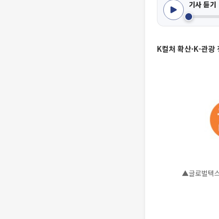
기사 듣기
K컬처 확산·K-관광
▲글로벌텍스프