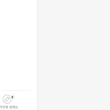
0
가취재 원해요