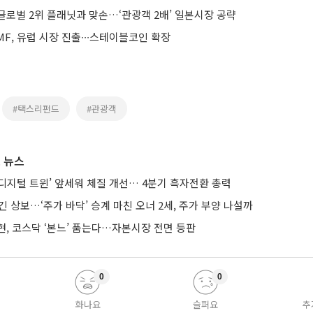
글로벌 2위 플래닛과 맞손…‘관광객 2배’ 일본시장 공략
F, 유럽 시장 진출∙∙∙스테이블코인 확장
#택스리펀드
#관광객
 뉴스
AI·디지털 트윈’ 앞세워 체질 개선… 4분기 흑자전환 총력
긴 상보…‘주가 바닥’ 승계 마친 오너 2세, 주가 부양 나설까
현, 코스닥 ‘본느’ 품는다…자본시장 전면 등판
0
0
화나요
슬퍼요
추