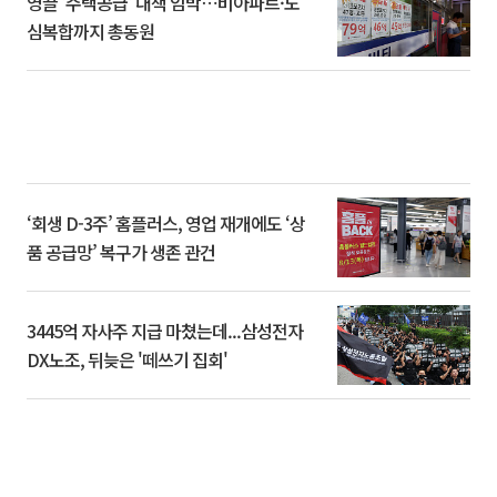
영끌 '주택공급' 대책 임박⋯비아파트·도
심복합까지 총동원
‘회생 D-3주’ 홈플러스, 영업 재개에도 ‘상
품 공급망’ 복구가 생존 관건
3445억 자사주 지급 마쳤는데...삼성전자
DX노조, 뒤늦은 '떼쓰기 집회'