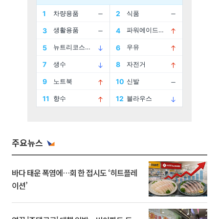
주요뉴스
바다 태운 폭염에…회 한 접시도 ‘히트플레
이션’