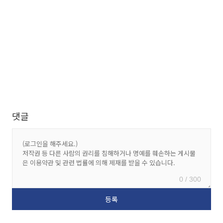
댓글
0 / 300