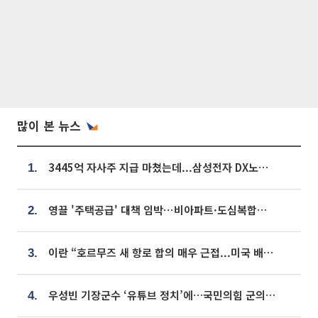
많이 본 뉴스
3445억 자사주 지급 마쳤는데...삼성전자 DX노조, 뒤늦은 '떼쓰기 집회'
1.
영끌 '주택공급' 대책 임박⋯비아파트·도심복합까지 총동원
2.
이란 “호르무즈 새 항로 합의 매우 근접...미국 배상 먼저”
3.
우성빈 기장군수 ‘유튜브 정치’에…국민의힘 군의원들 집단 반발
4.