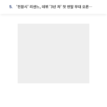
'전참시' 리센느, 데뷔 '3년 차' 첫 연말 무대 오른다⋯"그동안 섭외 안 와"
5.