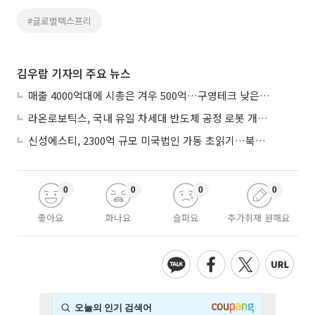
#글로벌텍스프리
김우람 기자의 주요 뉴스
매출 4000억대에 시총은 겨우 500억…구영테크 낮은 몸값에 저가 승계 마무리
라온로보틱스, 국내 유일 차세대 반도체 공정 로봇 개발 ‘고객사 테스트 진행’
신성에스티, 2300억 규모 미국법인 가동 초읽기…북미 ESS 공략 본격화
0
0
0
0
좋아요
화나요
슬퍼요
추가취재 원해요