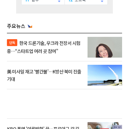
주요뉴스
한국 드론기술, 우크라 전장서 시험
단독
중…“스타트업 여러 곳 참여”
美 미사일 재고 ‘빨간불’…K방산 북미 진출
기대
KBO 폭염 '여름방학' 끝…프로야구 갈 길