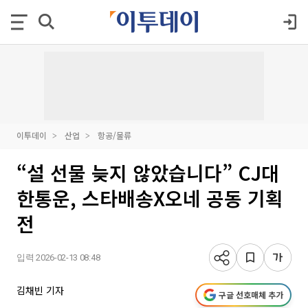
이투데이
산업
항공/물류
“설 선물 늦지 않았습니다” CJ대
한통운, 스타배송X오네 공동 기획
전
입력 2026-02-13 08:48
김채빈 기자
구글 선호매체 추가