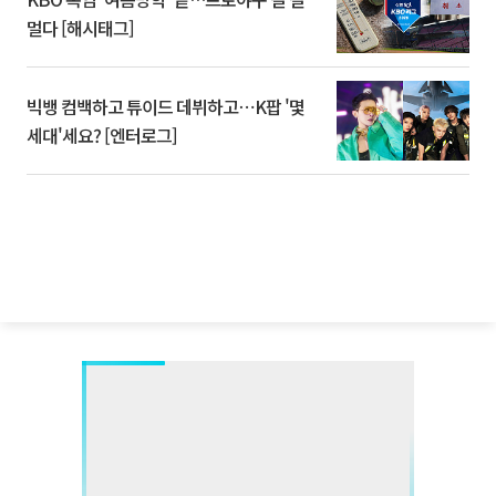
멀다 [해시태그]
빅뱅 컴백하고 튜이드 데뷔하고⋯K팝 '몇
세대'세요? [엔터로그]