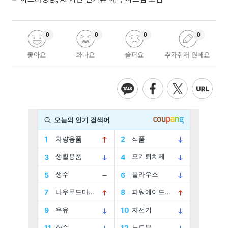
0
0
0
0
좋아요
화나요
슬퍼요
추가취재 원해요