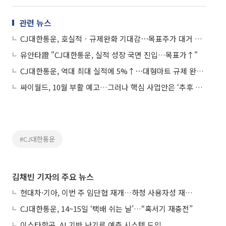
관련 뉴스
CJ대한통운, 호실적ㆍ규제완화 기대감⋯목표주가 대거 상향에 9%↑
유안타證 "CJ대한통운, 실적 성장 국면 진입…목표가↑"
CJ대한통운, 역대 최대 실적에 5%↑⋯대형마트 규제 완화 수혜주
싸이월드, 10월 부활 예고…그러나 핵심 사업안은 ‘추후 공개’
#CJ대한통운
김채빈 기자의 주요 뉴스
현대차·기아, 이번 주 임단협 재개…하청 사용자성 재심도 ‘변수’
CJ대한통운, 14~15일 ‘택배 쉬는 날’…“혹서기 재충전”
이스타항공, AI 기반 난기류 예측 시스템 도입