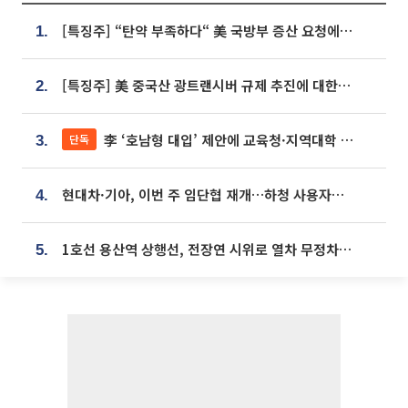
[특징주] “탄약 부족하다“ 美 국방부 증산 요청에⋯국내 방산주 급등세
1.
[특징주] 美 중국산 광트랜시버 규제 추진에 대한광통신 등 광통신株 강세
2.
李 ‘호남형 대입’ 제안에 교육청·지역대학 서·논술형 입시 연계 '착수'
단독
3.
현대차·기아, 이번 주 임단협 재개…하청 사용자성 재심도 ‘변수’
4.
1호선 용산역 상행선, 전장연 시위로 열차 무정차 운행
5.