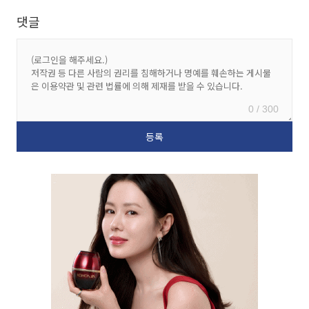
댓글
0 / 300