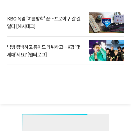
KBO 폭염 '여름방학' 끝…프로야구 갈 길
멀다 [해시태그]
빅뱅 컴백하고 튜이드 데뷔하고⋯K팝 '몇
세대'세요? [엔터로그]