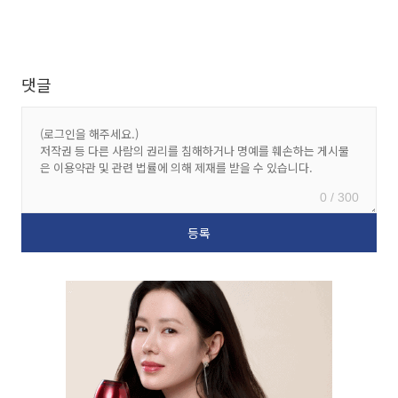
댓글
0 / 300