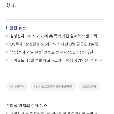
했다.
관련 뉴스
삼성전자, KBIS 2026서 美 특화 가전 앞세워 브랜드 위상 강화
DS투자 "삼성전자·SK하이닉스 내년 D램 공급도 1% 증가 그쳐…사이클 지속 전망"
'삼성전자 기밀 유출' 안승호 전 부사장, 1심 징역 3년
싸이월드, 10월 부활 예고…그러나 핵심 사업안은 ‘추후 공개’
#삼성전자
#밀라노코르티나동계올림픽
#쇼트트랙
손희정 기자의 주요 뉴스
유럽서 키운 히트펌프…삼성·LG, 국내 주거시장 공략 ‘속도’