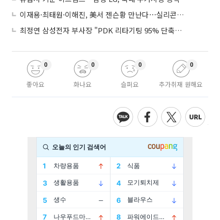
이재용·최태원·이해진, 美서 젠슨황 만난다⋯실리콘밸리 집결하는 AI리더
최정연 삼성전자 부사장 "PDK 리타기팅 95% 단축…에이전트 AI 시범 활용"
0
0
0
0
좋아요
화나요
슬퍼요
추가취재 원해요