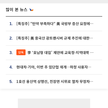
많이 본 뉴스
[특징주] “탄약 부족하다“ 美 국방부 증산 요청에⋯국내 방산주 급등세
1.
[특징주] 美 중국산 광트랜시버 규제 추진에 대한광통신 등 광통신株 강세
2.
李 ‘호남형 대입’ 제안에 교육청·지역대학 서·논술형 입시 연계 '착수'
단독
3.
현대차·기아, 이번 주 임단협 재개…하청 사용자성 재심도 ‘변수’
4.
1호선 용산역 상행선, 전장연 시위로 열차 무정차 운행
5.