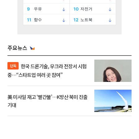
주요뉴스
한국 드론기술, 우크라 전장서 시험
단독
중…“스타트업 여러 곳 참여”
美 미사일 재고 ‘빨간불’…K방산 북미 진출
기대